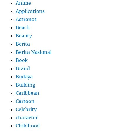
Anime
Applications
Astronot
Beach
Beauty
Berita
Berita Nasional
Book
Brand
Budaya
Building
Caribbean
Cartoon
Celebrity
character
Childhood