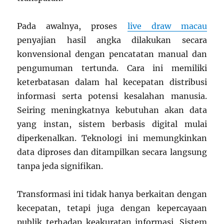
Pada awalnya, proses
live draw macau
penyajian hasil angka dilakukan secara
konvensional dengan pencatatan manual dan
pengumuman tertunda. Cara ini memiliki
keterbatasan dalam hal kecepatan distribusi
informasi serta potensi kesalahan manusia.
Seiring meningkatnya kebutuhan akan data
yang instan, sistem berbasis digital mulai
diperkenalkan. Teknologi ini memungkinkan
data diproses dan ditampilkan secara langsung
tanpa jeda signifikan.
Transformasi ini tidak hanya berkaitan dengan
kecepatan, tetapi juga dengan kepercayaan
publik terhadap keakuratan informasi. Sistem