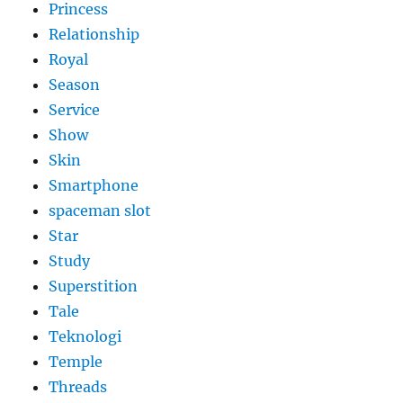
Princess
Relationship
Royal
Season
Service
Show
Skin
Smartphone
spaceman slot
Star
Study
Superstition
Tale
Teknologi
Temple
Threads