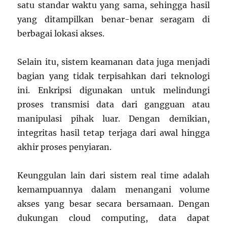
satu standar waktu yang sama, sehingga hasil
yang ditampilkan benar-benar seragam di
berbagai lokasi akses.
Selain itu, sistem keamanan data juga menjadi
bagian yang tidak terpisahkan dari teknologi
ini. Enkripsi digunakan untuk melindungi
proses transmisi data dari gangguan atau
manipulasi pihak luar. Dengan demikian,
integritas hasil tetap terjaga dari awal hingga
akhir proses penyiaran.
Keunggulan lain dari sistem real time adalah
kemampuannya dalam menangani volume
akses yang besar secara bersamaan. Dengan
dukungan cloud computing, data dapat