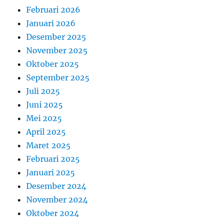
Februari 2026
Januari 2026
Desember 2025
November 2025
Oktober 2025
September 2025
Juli 2025
Juni 2025
Mei 2025
April 2025
Maret 2025
Februari 2025
Januari 2025
Desember 2024
November 2024
Oktober 2024