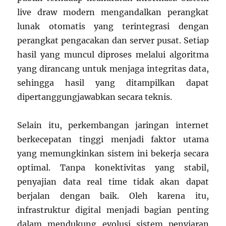
live draw modern mengandalkan perangkat
lunak otomatis yang terintegrasi dengan
perangkat pengacakan dan server pusat. Setiap
hasil yang muncul diproses melalui algoritma
yang dirancang untuk menjaga integritas data,
sehingga hasil yang ditampilkan dapat
dipertanggungjawabkan secara teknis.
Selain itu, perkembangan jaringan internet
berkecepatan tinggi menjadi faktor utama
yang memungkinkan sistem ini bekerja secara
optimal. Tanpa konektivitas yang stabil,
penyajian data real time tidak akan dapat
berjalan dengan baik. Oleh karena itu,
infrastruktur digital menjadi bagian penting
dalam mendukung evolusi sistem penyiaran