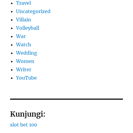
Travel
Uncategorized
Villain
Volleyball
War
Watch
Wedding
Women
Writer
YouTube
Kunjungi:
slot bet 100