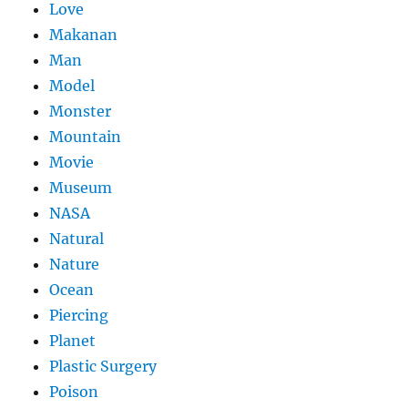
Love
Makanan
Man
Model
Monster
Mountain
Movie
Museum
NASA
Natural
Nature
Ocean
Piercing
Planet
Plastic Surgery
Poison