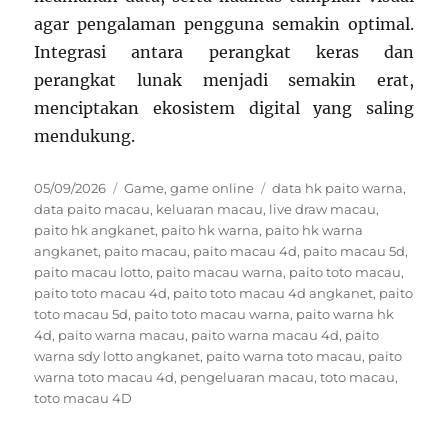
agar pengalaman pengguna semakin optimal.
Integrasi antara perangkat keras dan
perangkat lunak menjadi semakin erat,
menciptakan ekosistem digital yang saling
mendukung.
Posted
Categories
Tags
05/09/2026
Game
,
game online
data hk paito warna
,
on
data paito macau
,
keluaran macau
,
live draw macau
,
paito hk angkanet
,
paito hk warna
,
paito hk warna
angkanet
,
paito macau
,
paito macau 4d
,
paito macau 5d
,
paito macau lotto
,
paito macau warna
,
paito toto macau
,
paito toto macau 4d
,
paito toto macau 4d angkanet
,
paito
toto macau 5d
,
paito toto macau warna
,
paito warna hk
4d
,
paito warna macau
,
paito warna macau 4d
,
paito
warna sdy lotto angkanet
,
paito warna toto macau
,
paito
warna toto macau 4d
,
pengeluaran macau
,
toto macau
,
toto macau 4D