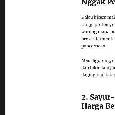
Nggak Pe
Kalau bicara ma
tinggi protein,
warung mana pu
proses fermenta
pencernaan.
Mau digoreng, di
dan bikin kenya
daging tapi teta
2. Sayur
Harga Be