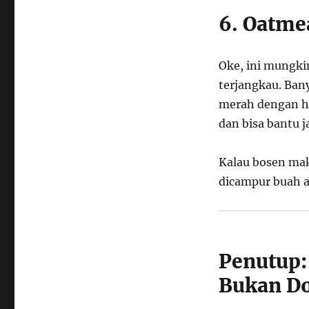
6. Oatme
Oke, ini mungkin
terjangkau. Ban
merah dengan ha
dan bisa bantu j
Kalau bosen mak
dicampur buah a
Penutup:
Bukan D