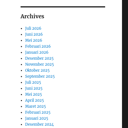
Archives
Juli 2026
Juni 2026
Mei 2026
Februari 2026
Januari 2026
Desember 2025
November 2025
Oktober 2025
September 2025
Juli 2025
Juni 2025
Mei 2025
April 2025
Maret 2025
Februari 2025
Januari 2025
Desember 2024