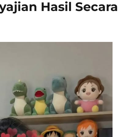
ajian Hasil Secara