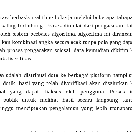
draw berbasis real time bekerja melalui beberapa tahap
 saling terhubung. Proses dimulai dari pengacakan da
oleh sistem berbasis algoritma. Algoritma ini diranca
kan kombinasi angka secara acak tanpa pola yang dap
elah proses pengacakan selesai, data kemudian dikirim 
k diverifikasi.
a adalah distribusi data ke berbagai platform tampila
detik, hasil yang telah diverifikasi akan disalurkan 
ual yang dapat diakses oleh pengguna. Proses i
publik untuk melihat hasil secara langsung tan
ingga menciptakan pengalaman yang lebih transpar