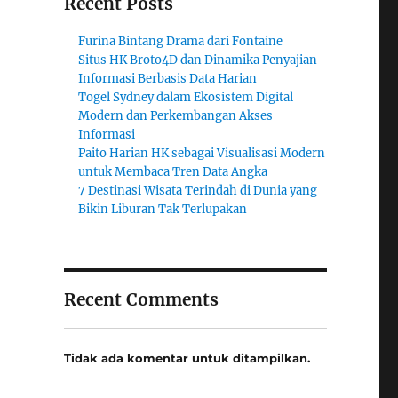
Recent Posts
Furina Bintang Drama dari Fontaine
Situs HK Broto4D dan Dinamika Penyajian
Informasi Berbasis Data Harian
Togel Sydney dalam Ekosistem Digital
Modern dan Perkembangan Akses
Informasi
Paito Harian HK sebagai Visualisasi Modern
untuk Membaca Tren Data Angka
7 Destinasi Wisata Terindah di Dunia yang
Bikin Liburan Tak Terlupakan
Recent Comments
Tidak ada komentar untuk ditampilkan.