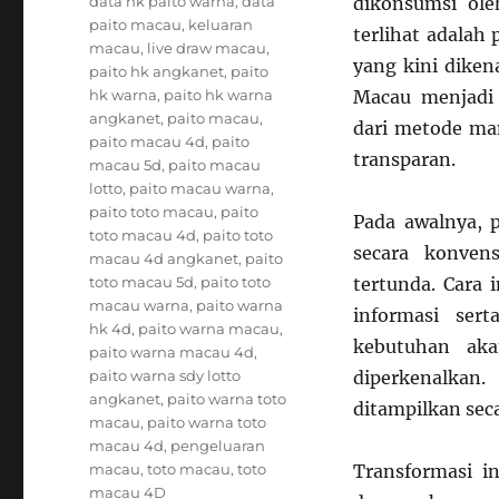
Tags
data hk paito warna
,
data
dikonsumsi ole
paito macau
,
keluaran
terlihat adalah
macau
,
live draw macau
,
yang kini diken
paito hk angkanet
,
paito
hk warna
,
paito hk warna
Macau menjadi
angkanet
,
paito macau
,
dari metode man
paito macau 4d
,
paito
transparan.
macau 5d
,
paito macau
lotto
,
paito macau warna
,
paito toto macau
,
paito
Pada awalnya, 
toto macau 4d
,
paito toto
secara konven
macau 4d angkanet
,
paito
toto macau 5d
,
paito toto
tertunda. Cara 
macau warna
,
paito warna
informasi ser
hk 4d
,
paito warna macau
,
kebutuhan aka
paito warna macau 4d
,
paito warna sdy lotto
diperkenalkan
angkanet
,
paito warna toto
ditampilkan seca
macau
,
paito warna toto
macau 4d
,
pengeluaran
macau
,
toto macau
,
toto
Transformasi in
macau 4D