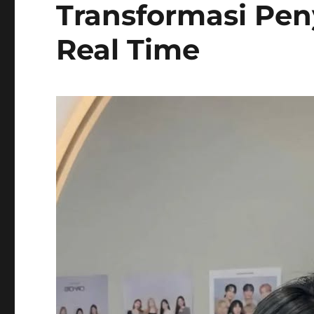
Transformasi Peny
Real Time