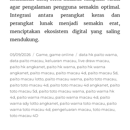
agar pengalaman pengguna semakin optimal.
Integrasi antara perangkat keras dan
perangkat lunak menjadi semakin erat,
menciptakan ekosistem digital yang saling
mendukung.
Posted
Categories
Tags
05/09/2026
Game
,
game online
data hk paito warna
,
on
data paito macau
,
keluaran macau
,
live draw macau
,
paito hk angkanet
,
paito hk warna
,
paito hk warna
angkanet
,
paito macau
,
paito macau 4d
,
paito macau 5d
,
paito macau lotto
,
paito macau warna
,
paito toto macau
,
paito toto macau 4d
,
paito toto macau 4d angkanet
,
paito
toto macau 5d
,
paito toto macau warna
,
paito warna hk
4d
,
paito warna macau
,
paito warna macau 4d
,
paito
warna sdy lotto angkanet
,
paito warna toto macau
,
paito
warna toto macau 4d
,
pengeluaran macau
,
toto macau
,
toto macau 4D