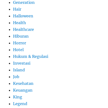
Generation
Hair
Halloween
Health
Healthcare
Hiburan
Horror
Hotel
Hukum & Regulasi
Investasi
Island
Job
Kesehatan
Keuangan
King
Legend