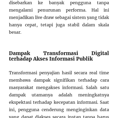
disebarkan ke banyak pengguna tanpa
mengalami penurunan performa. Hal ini
menjadikan live draw sebagai sistem yang tidak
hanya cepat, tetapi juga stabil dalam skala
besar.
Dampak Transformasi Digital
terhadap Akses Informasi Publik
Transformasi penyajian hasil secara real time
membawa dampak signifikan terhadap cara
masyarakat mengakses informasi. Salah satu
dampak utamanya adalah meningkatnya
ekspektasi terhadap kecepatan informasi. Saat
ini, pengguna cenderung menginginkan data
yang dapat diakses secara instan tanpa harus