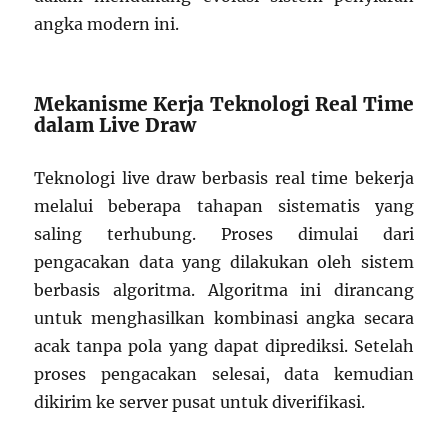
angka modern ini.
Mekanisme Kerja Teknologi Real Time
dalam Live Draw
Teknologi live draw berbasis real time bekerja
melalui beberapa tahapan sistematis yang
saling terhubung. Proses dimulai dari
pengacakan data yang dilakukan oleh sistem
berbasis algoritma. Algoritma ini dirancang
untuk menghasilkan kombinasi angka secara
acak tanpa pola yang dapat diprediksi. Setelah
proses pengacakan selesai, data kemudian
dikirim ke server pusat untuk diverifikasi.