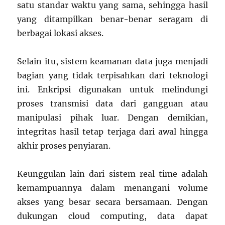
satu standar waktu yang sama, sehingga hasil
yang ditampilkan benar-benar seragam di
berbagai lokasi akses.
Selain itu, sistem keamanan data juga menjadi
bagian yang tidak terpisahkan dari teknologi
ini. Enkripsi digunakan untuk melindungi
proses transmisi data dari gangguan atau
manipulasi pihak luar. Dengan demikian,
integritas hasil tetap terjaga dari awal hingga
akhir proses penyiaran.
Keunggulan lain dari sistem real time adalah
kemampuannya dalam menangani volume
akses yang besar secara bersamaan. Dengan
dukungan cloud computing, data dapat