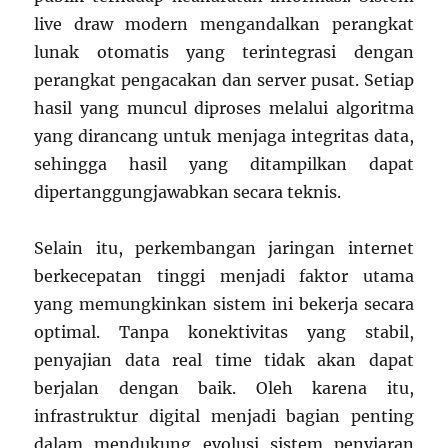
live draw modern mengandalkan perangkat
lunak otomatis yang terintegrasi dengan
perangkat pengacakan dan server pusat. Setiap
hasil yang muncul diproses melalui algoritma
yang dirancang untuk menjaga integritas data,
sehingga hasil yang ditampilkan dapat
dipertanggungjawabkan secara teknis.
Selain itu, perkembangan jaringan internet
berkecepatan tinggi menjadi faktor utama
yang memungkinkan sistem ini bekerja secara
optimal. Tanpa konektivitas yang stabil,
penyajian data real time tidak akan dapat
berjalan dengan baik. Oleh karena itu,
infrastruktur digital menjadi bagian penting
dalam mendukung evolusi sistem penyiaran