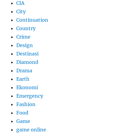
CIA
City
Continuation
Country
Crime
Design
Destinasi
Diamond
Drama
Earth
Ekonomi
Emergency
Fashion
Food
Game
game online