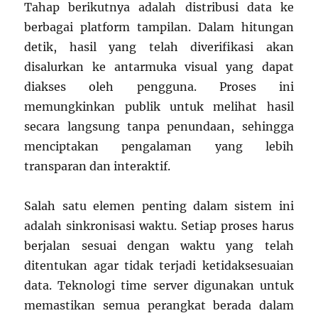
Tahap berikutnya adalah distribusi data ke
berbagai platform tampilan. Dalam hitungan
detik, hasil yang telah diverifikasi akan
disalurkan ke antarmuka visual yang dapat
diakses oleh pengguna. Proses ini
memungkinkan publik untuk melihat hasil
secara langsung tanpa penundaan, sehingga
menciptakan pengalaman yang lebih
transparan dan interaktif.
Salah satu elemen penting dalam sistem ini
adalah sinkronisasi waktu. Setiap proses harus
berjalan sesuai dengan waktu yang telah
ditentukan agar tidak terjadi ketidaksesuaian
data. Teknologi time server digunakan untuk
memastikan semua perangkat berada dalam