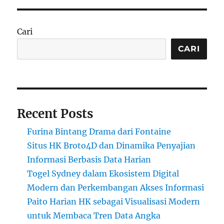
Cari
CARI
Recent Posts
Furina Bintang Drama dari Fontaine
Situs HK Broto4D dan Dinamika Penyajian
Informasi Berbasis Data Harian
Togel Sydney dalam Ekosistem Digital
Modern dan Perkembangan Akses Informasi
Paito Harian HK sebagai Visualisasi Modern
untuk Membaca Tren Data Angka