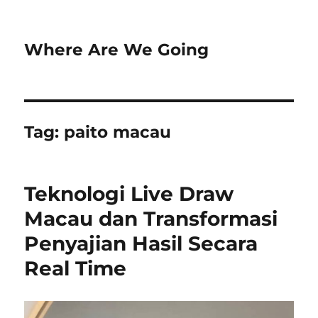
Where Are We Going
Tag:
paito macau
Teknologi Live Draw
Macau dan Transformasi
Penyajian Hasil Secara
Real Time