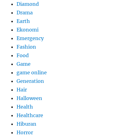
Diamond
Drama
Earth
Ekonomi
Emergency
Fashion
Food
Game
game online
Generation
Hair
Halloween
Health
Healthcare
Hiburan
Horror