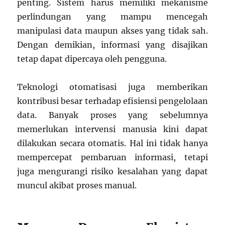
penting. Sistem harus memiliki mekanisme
perlindungan yang mampu mencegah
manipulasi data maupun akses yang tidak sah.
Dengan demikian, informasi yang disajikan
tetap dapat dipercaya oleh pengguna.
Teknologi otomatisasi juga memberikan
kontribusi besar terhadap efisiensi pengelolaan
data. Banyak proses yang sebelumnya
memerlukan intervensi manusia kini dapat
dilakukan secara otomatis. Hal ini tidak hanya
mempercepat pembaruan informasi, tetapi
juga mengurangi risiko kesalahan yang dapat
muncul akibat proses manual.