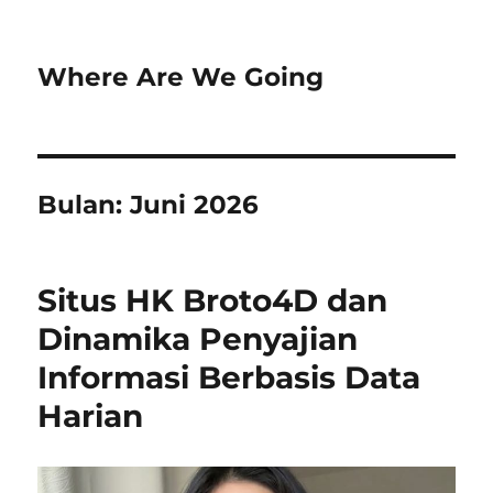
Where Are We Going
Bulan:
Juni 2026
Situs HK Broto4D dan
Dinamika Penyajian
Informasi Berbasis Data
Harian