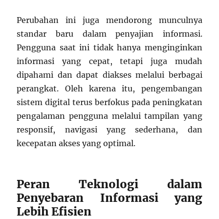
Perubahan ini juga mendorong munculnya
standar baru dalam penyajian informasi.
Pengguna saat ini tidak hanya menginginkan
informasi yang cepat, tetapi juga mudah
dipahami dan dapat diakses melalui berbagai
perangkat. Oleh karena itu, pengembangan
sistem digital terus berfokus pada peningkatan
pengalaman pengguna melalui tampilan yang
responsif, navigasi yang sederhana, dan
kecepatan akses yang optimal.
Peran Teknologi dalam
Penyebaran Informasi yang
Lebih Efisien