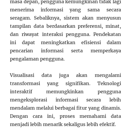
masa depan, pengguna kemungkinan tidak lagi
menerima informasi yang sama secara
seragam. Sebaliknya, sistem akan menyusun
tampilan data berdasarkan preferensi, minat,
dan riwayat interaksi pengguna. Pendekatan
ini dapat meningkatkan efisiensi dalam
pencarian informasi serta memperkaya
pengalaman pengguna.
Visualisasi data juga akan mengalami
transformasi yang signifikan. Teknologi
interaktif memungkinkan pengguna
mengeksplorasi informasi secara lebih
mendalam melalui berbagai fitur yang dinamis.
Dengan cara ini, proses memahami data
menjadi lebih menarik sekaligus lebih efektif.