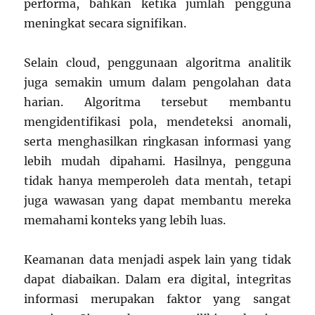
performa, bahkan ketika jumlah pengguna
meningkat secara signifikan.
Selain cloud, penggunaan algoritma analitik
juga semakin umum dalam pengolahan data
harian. Algoritma tersebut membantu
mengidentifikasi pola, mendeteksi anomali,
serta menghasilkan ringkasan informasi yang
lebih mudah dipahami. Hasilnya, pengguna
tidak hanya memperoleh data mentah, tetapi
juga wawasan yang dapat membantu mereka
memahami konteks yang lebih luas.
Keamanan data menjadi aspek lain yang tidak
dapat diabaikan. Dalam era digital, integritas
informasi merupakan faktor yang sangat