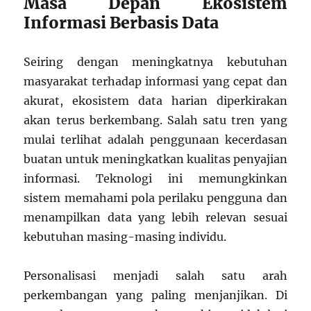
Masa Depan Ekosistem
Informasi Berbasis Data
Seiring dengan meningkatnya kebutuhan
masyarakat terhadap informasi yang cepat dan
akurat, ekosistem data harian diperkirakan
akan terus berkembang. Salah satu tren yang
mulai terlihat adalah penggunaan kecerdasan
buatan untuk meningkatkan kualitas penyajian
informasi. Teknologi ini memungkinkan
sistem memahami pola perilaku pengguna dan
menampilkan data yang lebih relevan sesuai
kebutuhan masing-masing individu.
Personalisasi menjadi salah satu arah
perkembangan yang paling menjanjikan. Di