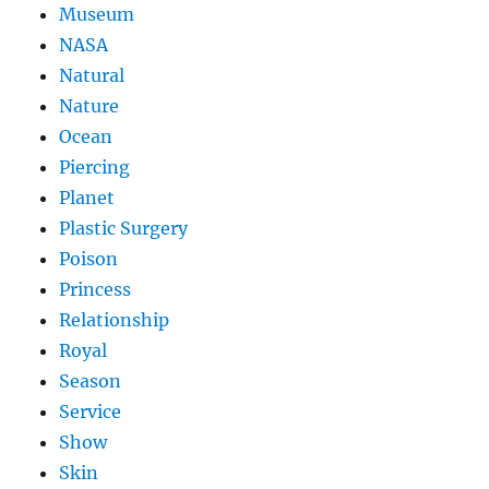
Museum
NASA
Natural
Nature
Ocean
Piercing
Planet
Plastic Surgery
Poison
Princess
Relationship
Royal
Season
Service
Show
Skin