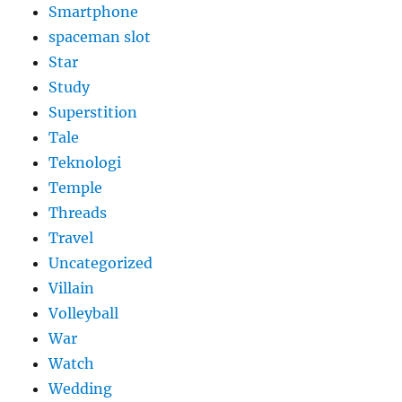
Smartphone
spaceman slot
Star
Study
Superstition
Tale
Teknologi
Temple
Threads
Travel
Uncategorized
Villain
Volleyball
War
Watch
Wedding