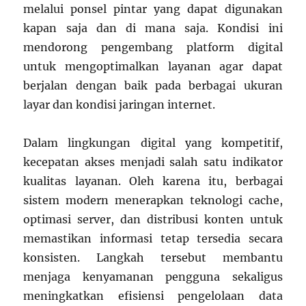
melalui ponsel pintar yang dapat digunakan
kapan saja dan di mana saja. Kondisi ini
mendorong pengembang platform digital
untuk mengoptimalkan layanan agar dapat
berjalan dengan baik pada berbagai ukuran
layar dan kondisi jaringan internet.
Dalam lingkungan digital yang kompetitif,
kecepatan akses menjadi salah satu indikator
kualitas layanan. Oleh karena itu, berbagai
sistem modern menerapkan teknologi cache,
optimasi server, dan distribusi konten untuk
memastikan informasi tetap tersedia secara
konsisten. Langkah tersebut membantu
menjaga kenyamanan pengguna sekaligus
meningkatkan efisiensi pengelolaan data