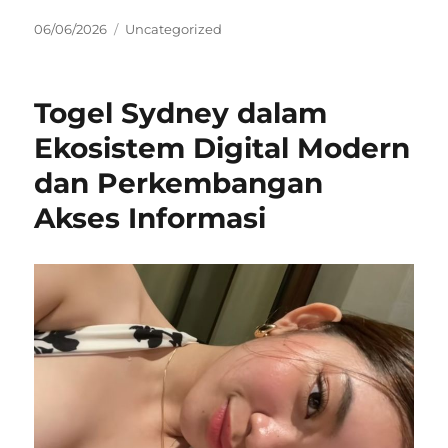
Posted
Categories
06/06/2026
Uncategorized
on
Togel Sydney dalam
Ekosistem Digital Modern
dan Perkembangan
Akses Informasi