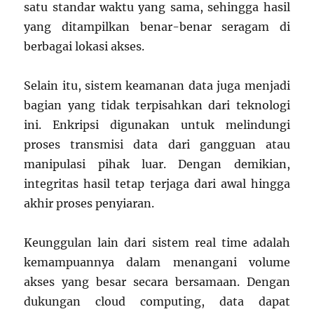
satu standar waktu yang sama, sehingga hasil
yang ditampilkan benar-benar seragam di
berbagai lokasi akses.
Selain itu, sistem keamanan data juga menjadi
bagian yang tidak terpisahkan dari teknologi
ini. Enkripsi digunakan untuk melindungi
proses transmisi data dari gangguan atau
manipulasi pihak luar. Dengan demikian,
integritas hasil tetap terjaga dari awal hingga
akhir proses penyiaran.
Keunggulan lain dari sistem real time adalah
kemampuannya dalam menangani volume
akses yang besar secara bersamaan. Dengan
dukungan cloud computing, data dapat