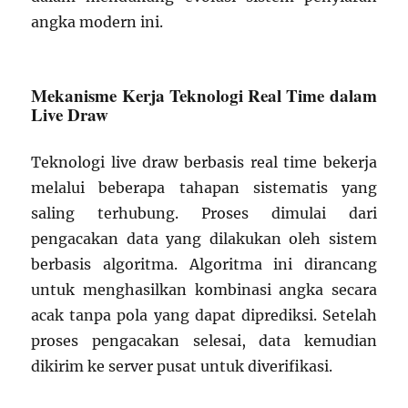
angka modern ini.
Mekanisme Kerja Teknologi Real Time dalam
Live Draw
Teknologi live draw berbasis real time bekerja
melalui beberapa tahapan sistematis yang
saling terhubung. Proses dimulai dari
pengacakan data yang dilakukan oleh sistem
berbasis algoritma. Algoritma ini dirancang
untuk menghasilkan kombinasi angka secara
acak tanpa pola yang dapat diprediksi. Setelah
proses pengacakan selesai, data kemudian
dikirim ke server pusat untuk diverifikasi.