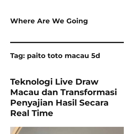
Where Are We Going
Tag:
paito toto macau 5d
Teknologi Live Draw
Macau dan Transformasi
Penyajian Hasil Secara
Real Time