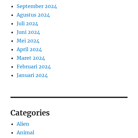
September 2024
Agustus 2024
Juli 2024
Juni 2024
Mei 2024
April 2024
Maret 2024
Februari 2024
Januari 2024
Categories
Alien
Animal