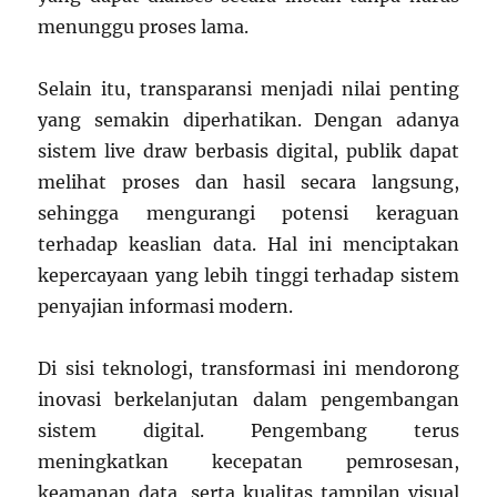
menunggu proses lama.
Selain itu, transparansi menjadi nilai penting
yang semakin diperhatikan. Dengan adanya
sistem live draw berbasis digital, publik dapat
melihat proses dan hasil secara langsung,
sehingga mengurangi potensi keraguan
terhadap keaslian data. Hal ini menciptakan
kepercayaan yang lebih tinggi terhadap sistem
penyajian informasi modern.
Di sisi teknologi, transformasi ini mendorong
inovasi berkelanjutan dalam pengembangan
sistem digital. Pengembang terus
meningkatkan kecepatan pemrosesan,
keamanan data, serta kualitas tampilan visual