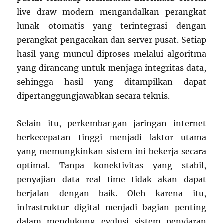
live draw modern mengandalkan perangkat
lunak otomatis yang terintegrasi dengan
perangkat pengacakan dan server pusat. Setiap
hasil yang muncul diproses melalui algoritma
yang dirancang untuk menjaga integritas data,
sehingga hasil yang ditampilkan dapat
dipertanggungjawabkan secara teknis.
Selain itu, perkembangan jaringan internet
berkecepatan tinggi menjadi faktor utama
yang memungkinkan sistem ini bekerja secara
optimal. Tanpa konektivitas yang stabil,
penyajian data real time tidak akan dapat
berjalan dengan baik. Oleh karena itu,
infrastruktur digital menjadi bagian penting
dalam mendukung evolusi sistem penyiaran