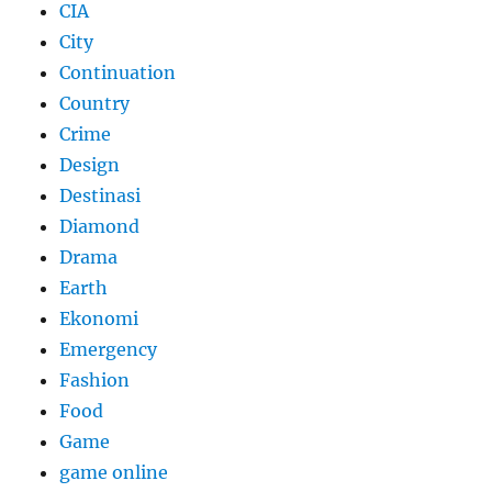
CIA
City
Continuation
Country
Crime
Design
Destinasi
Diamond
Drama
Earth
Ekonomi
Emergency
Fashion
Food
Game
game online