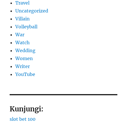
Travel
Uncategorized
Villain
Volleyball
War
Watch
Wedding
Women
Writer
YouTube
Kunjungi:
slot bet 100