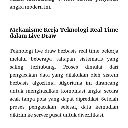
angka modern ini.
Mekanisme Kerja Teknologi Real Time
dalam Live Draw
Teknologi live draw berbasis real time bekerja
melalui beberapa tahapan sistematis yang
saling terhubung. Proses dimulai dari
pengacakan data yang dilakukan oleh sistem
berbasis algoritma. Algoritma ini dirancang
untuk menghasilkan kombinasi angka secara
acak tanpa pola yang dapat diprediksi. Setelah
proses pengacakan selesai, data kemudian
dikirim ke server pusat untuk diverifikasi.