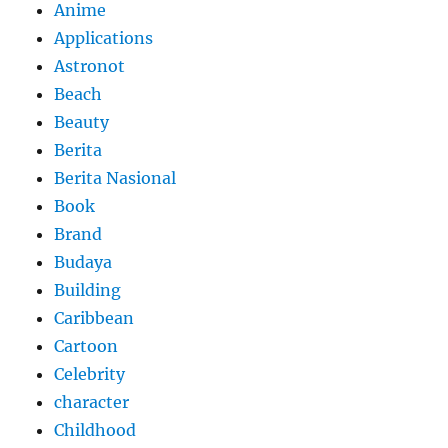
Anime
Applications
Astronot
Beach
Beauty
Berita
Berita Nasional
Book
Brand
Budaya
Building
Caribbean
Cartoon
Celebrity
character
Childhood