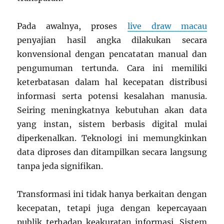
Pada awalnya, proses
live draw macau
penyajian hasil angka dilakukan secara
konvensional dengan pencatatan manual dan
pengumuman tertunda. Cara ini memiliki
keterbatasan dalam hal kecepatan distribusi
informasi serta potensi kesalahan manusia.
Seiring meningkatnya kebutuhan akan data
yang instan, sistem berbasis digital mulai
diperkenalkan. Teknologi ini memungkinkan
data diproses dan ditampilkan secara langsung
tanpa jeda signifikan.
Transformasi ini tidak hanya berkaitan dengan
kecepatan, tetapi juga dengan kepercayaan
publik terhadap keakuratan informasi. Sistem