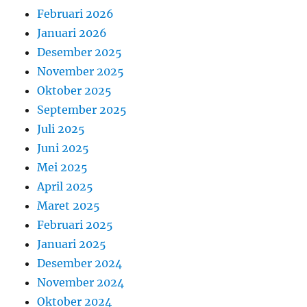
Februari 2026
Januari 2026
Desember 2025
November 2025
Oktober 2025
September 2025
Juli 2025
Juni 2025
Mei 2025
April 2025
Maret 2025
Februari 2025
Januari 2025
Desember 2024
November 2024
Oktober 2024