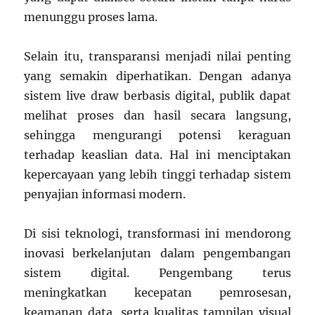
menunggu proses lama.
Selain itu, transparansi menjadi nilai penting
yang semakin diperhatikan. Dengan adanya
sistem live draw berbasis digital, publik dapat
melihat proses dan hasil secara langsung,
sehingga mengurangi potensi keraguan
terhadap keaslian data. Hal ini menciptakan
kepercayaan yang lebih tinggi terhadap sistem
penyajian informasi modern.
Di sisi teknologi, transformasi ini mendorong
inovasi berkelanjutan dalam pengembangan
sistem digital. Pengembang terus
meningkatkan kecepatan pemrosesan,
keamanan data, serta kualitas tampilan visual