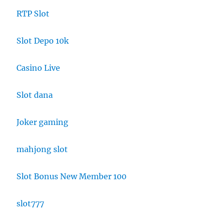
RTP Slot
Slot Depo 10k
Casino Live
Slot dana
Joker gaming
mahjong slot
Slot Bonus New Member 100
slot777