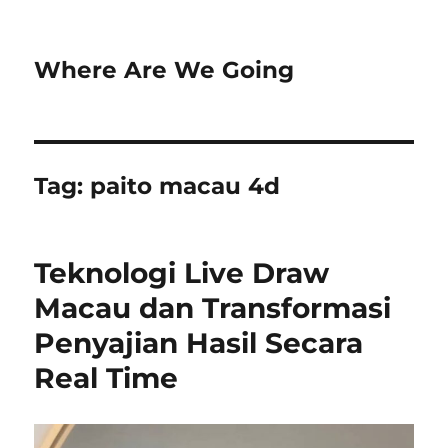
Where Are We Going
Tag:
paito macau 4d
Teknologi Live Draw
Macau dan Transformasi
Penyajian Hasil Secara
Real Time