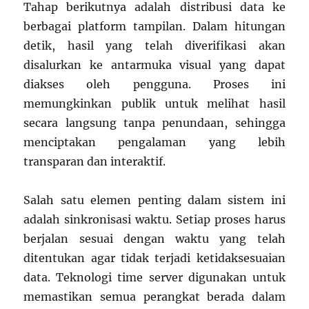
Tahap berikutnya adalah distribusi data ke
berbagai platform tampilan. Dalam hitungan
detik, hasil yang telah diverifikasi akan
disalurkan ke antarmuka visual yang dapat
diakses oleh pengguna. Proses ini
memungkinkan publik untuk melihat hasil
secara langsung tanpa penundaan, sehingga
menciptakan pengalaman yang lebih
transparan dan interaktif.
Salah satu elemen penting dalam sistem ini
adalah sinkronisasi waktu. Setiap proses harus
berjalan sesuai dengan waktu yang telah
ditentukan agar tidak terjadi ketidaksesuaian
data. Teknologi time server digunakan untuk
memastikan semua perangkat berada dalam