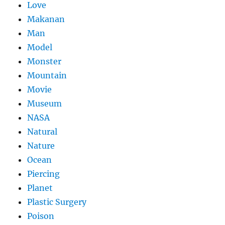
Love
Makanan
Man
Model
Monster
Mountain
Movie
Museum
NASA
Natural
Nature
Ocean
Piercing
Planet
Plastic Surgery
Poison