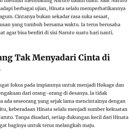
bih memilih mendukung Naruto dalam diam. Saat Naruto
dapi berbagai ujian, Hinata selalu memperhatikannya
gum. Cintanya bukan sekadar rasa suka sesaat,
usan yang tumbuh bersama waktu. Ia terus berusaha
t agar bisa berdiri di sisi Naruto suatu hari nanti.
ang Tak Menyadari Cinta di
a
ngat fokus pada impiannya untuk menjadi Hokage dan
gakuan dari orang-orang di desanya. Ia tidak
 ada seseorang yang sejak lama mencintainya dengan
gitu, keberadaan Hinata selalu menjadi sumber kekuatan
Naruto. Tanpa disadari, setiap dukungan kecil dari Hinata
at baginya untuk terus melangkah maju.