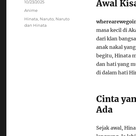
Awal Kis
Posted
10/23/2025
on
Categories
Anime
Tags
Hinata
,
Naruto
,
Naruto
wherearewegoin
dan Hinata
masa kecil di A
dari klan bangs
anak nakal yang 
begitu, Hinata 
dan hati yang m
di dalam hati Hi
Cinta ya
Ada
Sejak awal, Hin