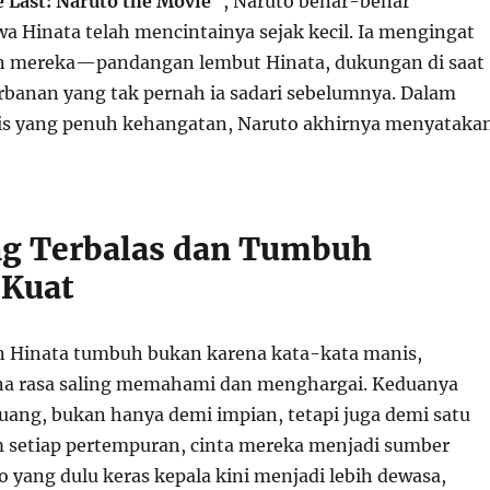
 Last: Naruto the Movie”
, Naruto benar-benar
Hinata telah mencintainya sejak kecil. Ia mengingat
 mereka—pandangan lembut Hinata, dukungan di saat
orbanan yang tak pernah ia sadari sebelumnya. Dalam
is yang penuh kehangatan, Naruto akhirnya menyataka
ng Terbalas dan Tumbuh
 Kuat
n Hinata tumbuh bukan karena kata-kata manis,
na rasa saling memahami dan menghargai. Keduanya
ang, bukan hanya demi impian, tetapi juga demi satu
m setiap pertempuran, cinta mereka menjadi sumber
 yang dulu keras kepala kini menjadi lebih dewasa,