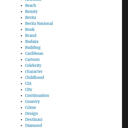
Beach
Beauty
Berita
Berita Nasional
Book
Brand
Budaya
Building
Caribbean
Cartoon
Celebrity
character
Childhood
CIA
City
Continuation
Country
Crime
Design
Destinasi
Diamond