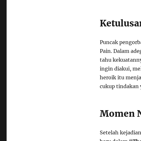
Ketulusa
Puncak pengorba
Pain. Dalam ade
tahu kekuatanny
ingin diakui, m
heroik itu menja
cukup tindakan y
Momen Na
Setelah kejadia