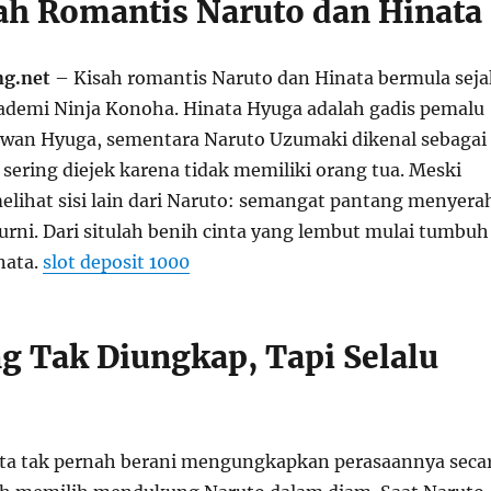
ah Romantis Naruto dan Hinata
g.net
– Kisah romantis Naruto dan Hinata bermula seja
kademi Ninja Konoha. Hinata Hyuga adalah gadis pemalu
awan Hyuga, sementara Naruto Uzumaki dikenal sebagai
sering diejek karena tidak memiliki orang tua. Meski
melihat sisi lain dari Naruto: semangat pantang menyera
urni. Dari situlah benih cinta yang lembut mulai tumbuh
nata.
slot deposit 1000
ng Tak Diungkap, Tapi Selalu
ata tak pernah berani mengungkapkan perasaannya seca