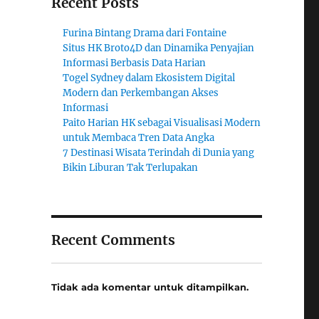
Recent Posts
Furina Bintang Drama dari Fontaine
Situs HK Broto4D dan Dinamika Penyajian
Informasi Berbasis Data Harian
Togel Sydney dalam Ekosistem Digital
Modern dan Perkembangan Akses
Informasi
Paito Harian HK sebagai Visualisasi Modern
untuk Membaca Tren Data Angka
7 Destinasi Wisata Terindah di Dunia yang
Bikin Liburan Tak Terlupakan
Recent Comments
Tidak ada komentar untuk ditampilkan.