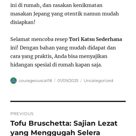
ini di rumah, dan rasakan kenikmatan
masakan Jepang yang otentik namun mudah
disiapkan!
Selamat mencoba resep
Tori Katsu Sederhana
ini! Dengan bahan yang mudah didapat dan
cara yang praktis, Anda bisa menyajikan
hidangan spesial di rumah kapan saja.
Author
Posted
Categories
courageouscat18
01/09/2025
Uncategorized
on
Navigasi
PREVIOUS
pos
Tofu Bruschetta: Sajian Lezat
Previous
post:
yang Menggugah Selera