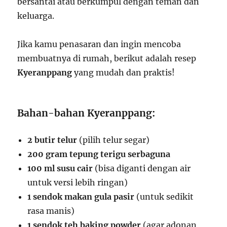
bersantai atau berkumpul dengan teman dan
keluarga.
Jika kamu penasaran dan ingin mencoba
membuatnya di rumah, berikut adalah resep
Kyeranppang
yang mudah dan praktis!
Bahan-bahan Kyeranppang:
2 butir telur
(pilih telur segar)
200 gram tepung terigu serbaguna
100 ml susu cair
(bisa diganti dengan air
untuk versi lebih ringan)
1 sendok makan gula pasir
(untuk sedikit
rasa manis)
1 sendok teh baking powder
(agar adonan