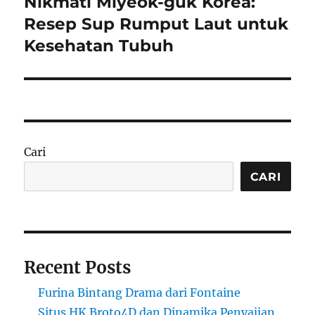
Nikmati Miyeok-guk Korea:
Next
post:
Resep Sup Rumput Laut untuk
Kesehatan Tubuh
Cari
CARI
Recent Posts
Furina Bintang Drama dari Fontaine
Situs HK Broto4D dan Dinamika Penyajian