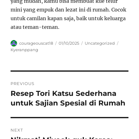
yang mudah, kamu bisa membuat kue telur
mini yang empuk dan lezat ini di rumah. Cocok
untuk camilan kapan saja, baik untuk keluarga
atau teman-teman.
Author
Posted
Categories
Tags
courageouscat18
01/10/2025
Uncategorized
on
Kyeranppang
Navigasi
PREVIOUS
pos
Resep Tori Katsu Sederhana
Previous
post:
untuk Sajian Spesial di Rumah
NEXT