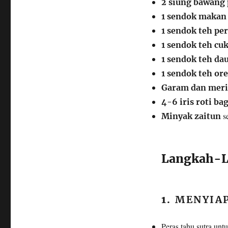
2 siung bawang 
1 sendok makan
1 sendok teh pe
1 sendok teh cu
1 sendok teh dau
1 sendok teh or
Garam dan meri
4-6 iris roti ba
se
Minyak zaitun
Langkah-L
1.
MENYIA
Peras tahu sutra un