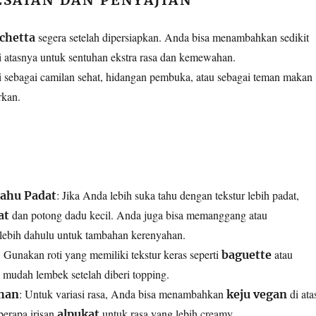
SAIAN DAN PENYAJIAN
segera setelah dipersiapkan. Anda bisa menambahkan sedikit
chetta
 atasnya untuk sentuhan ekstra rasa dan kemewahan.
i sebagai camilan sehat, hidangan pembuka, atau sebagai teman makan
rkan.
: Jika Anda lebih suka tahu dengan tekstur lebih padat,
ahu Padat
dan potong dadu kecil. Anda juga bisa memanggang atau
at
lebih dahulu untuk tambahan kerenyahan.
: Gunakan roti yang memiliki tekstur keras seperti
atau
baguette
 mudah lembek setelah diberi topping.
: Untuk variasi rasa, Anda bisa menambahkan
di ata
han
keju vegan
berapa irisan
untuk rasa yang lebih creamy.
alpukat