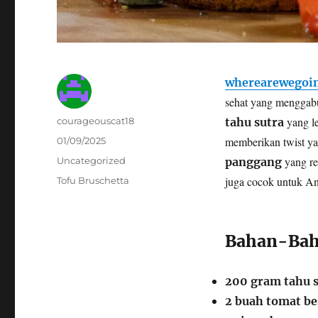
wherearewegoin
sehat yang menggabu
Author
yang l
courageouscat18
tahu sutra
Posted
memberikan twist ya
01/09/2025
on
Categories
yang r
Uncategorized
panggang
Tags
juga cocok untuk And
Tofu Bruschetta
Bahan-Bah
200 gram tahu s
2 buah tomat be