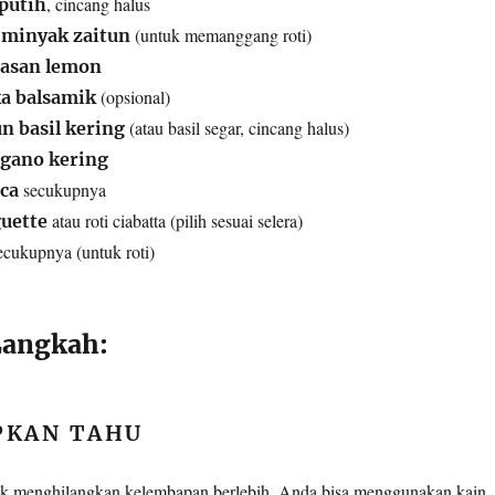
, cincang halus
putih
(untuk memanggang roti)
 minyak zaitun
rasan lemon
(opsional)
ka balsamik
(atau basil segar, cincang halus)
n basil kering
egano kering
secukupnya
ca
atau roti ciabatta (pilih sesuai selera)
guette
cukupnya (untuk roti)
angkah:
PKAN TAHU
tuk menghilangkan kelembapan berlebih. Anda bisa menggunakan kain