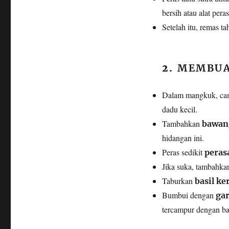
bersih atau alat peras
Setelah itu, remas t
2.
MEMBUA
Dalam mangkuk, c
dadu kecil.
Tambahkan
bawan
hidangan ini.
Peras sedikit
peras
Jika suka, tambahk
Taburkan
basil ke
Bumbui dengan
ga
tercampur dengan ba