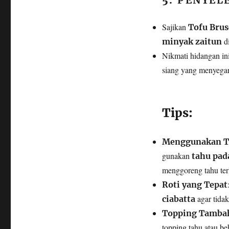
5.
PENYELE
Sajikan
Tofu Brus
di
minyak zaitun
Nikmati hidangan in
siang yang menyega
Tips:
Menggunakan T
gunakan
tahu pad
menggoreng tahu ter
Roti yang Tepat
agar tidak
ciabatta
Topping Tamba
topping tahu atau be