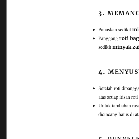
3.
MEMANG
Panaskan sedikit
mi
Panggang
roti ba
sedikit
minyak za
4.
MENYUS
Setelah roti dipang
atas setiap irisan ro
Untuk tambahan rasa
dicincang halus di a