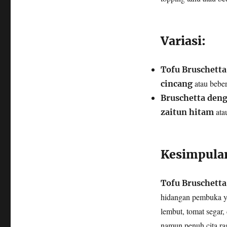
Variasi:
Tofu Bruschetta
atau beber
cincang
Bruschetta deng
ata
zaitun hitam
Kesimpula
Tofu Bruschetta
hidangan pembuka ya
lembut, tomat segar,
namun penuh cita ra