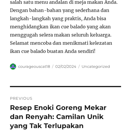
salah satu menu andalan di meja makan Anda.
Dengan bahan-bahan yang sederhana dan
langkah-langkah yang praktis, Anda bisa
menghidangkan ikan cue balado yang akan
menggugah selera makan seluruh keluarga.
Selamat mencoba dan menikmati kelezatan
ikan cue balado buatan Anda sendiri!
Author
Posted
Categories
courageouscat18
02/02/2024
Uncategorized
on
Navigasi
PREVIOUS
pos
Resep Enoki Goreng Mekar
Previous
post:
dan Renyah: Camilan Unik
yang Tak Terlupakan