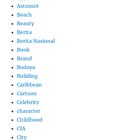
Astronot
Beach
Beauty
Berita
Berita Nasional
Book
Brand
Budaya
Building
Caribbean
Cartoon
Celebrity
character
Childhood
CIA
City