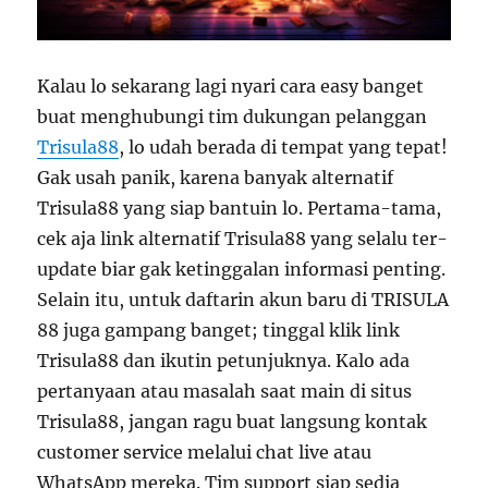
Kalau lo sekarang lagi nyari cara easy banget
buat menghubungi tim dukungan pelanggan
Trisula88
, lo udah berada di tempat yang tepat!
Gak usah panik, karena banyak alternatif
Trisula88 yang siap bantuin lo. Pertama-tama,
cek aja link alternatif Trisula88 yang selalu ter-
update biar gak ketinggalan informasi penting.
Selain itu, untuk daftarin akun baru di TRISULA
88 juga gampang banget; tinggal klik link
Trisula88 dan ikutin petunjuknya. Kalo ada
pertanyaan atau masalah saat main di situs
Trisula88, jangan ragu buat langsung kontak
customer service melalui chat live atau
WhatsApp mereka. Tim support siap sedia