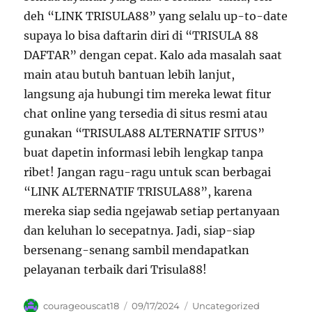
deh “LINK TRISULA88” yang selalu up-to-date
supaya lo bisa daftarin diri di “TRISULA 88
DAFTAR” dengan cepat. Kalo ada masalah saat
main atau butuh bantuan lebih lanjut,
langsung aja hubungi tim mereka lewat fitur
chat online yang tersedia di situs resmi atau
gunakan “TRISULA88 ALTERNATIF SITUS”
buat dapetin informasi lebih lengkap tanpa
ribet! Jangan ragu-ragu untuk scan berbagai
“LINK ALTERNATIF TRISULA88”, karena
mereka siap sedia ngejawab setiap pertanyaan
dan keluhan lo secepatnya. Jadi, siap-siap
bersenang-senang sambil mendapatkan
pelayanan terbaik dari Trisula88!
Author
Posted
Categories
courageouscat18
09/17/2024
Uncategorized