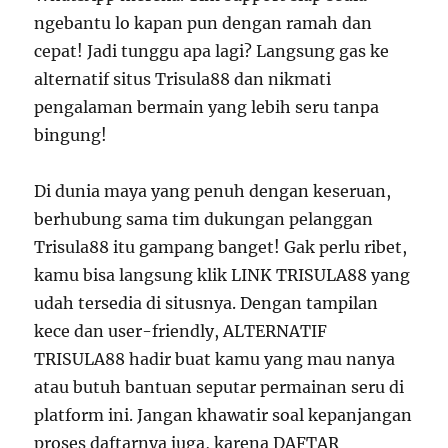
ngebantu lo kapan pun dengan ramah dan
cepat! Jadi tunggu apa lagi? Langsung gas ke
alternatif situs Trisula88 dan nikmati
pengalaman bermain yang lebih seru tanpa
bingung!
Di dunia maya yang penuh dengan keseruan,
berhubung sama tim dukungan pelanggan
Trisula88 itu gampang banget! Gak perlu ribet,
kamu bisa langsung klik LINK TRISULA88 yang
udah tersedia di situsnya. Dengan tampilan
kece dan user-friendly, ALTERNATIF
TRISULA88 hadir buat kamu yang mau nanya
atau butuh bantuan seputar permainan seru di
platform ini. Jangan khawatir soal kepanjangan
proses daftarnya juga, karena DAFTAR