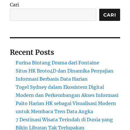
Cari
CARI
Recent Posts
Furina Bintang Drama dari Fontaine
Situs HK Broto4D dan Dinamika Penyajian
Informasi Berbasis Data Harian
Togel Sydney dalam Ekosistem Digital
Modern dan Perkembangan Akses Informasi
Paito Harian HK sebagai Visualisasi Modern
untuk Membaca Tren Data Angka
7 Destinasi Wisata Terindah di Dunia yang
Bikin Liburan Tak Terlupakan