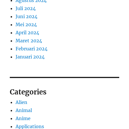
Agustus 2024
Juli 2024
Juni 2024
Mei 2024
April 2024
Maret 2024
Februari 2024
Januari 2024
Categories
Alien
Animal
Anime
Applications