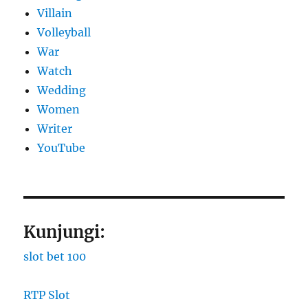
Villain
Volleyball
War
Watch
Wedding
Women
Writer
YouTube
Kunjungi:
slot bet 100
RTP Slot