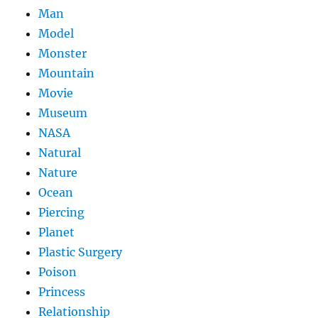
Man
Model
Monster
Mountain
Movie
Museum
NASA
Natural
Nature
Ocean
Piercing
Planet
Plastic Surgery
Poison
Princess
Relationship