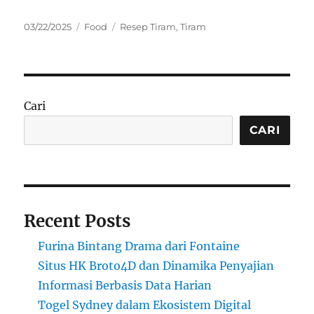
Posted
Categories
Tags
03/22/2025
Food
Resep Tiram
,
Tiram
on
Cari
CARI
Recent Posts
Furina Bintang Drama dari Fontaine
Situs HK Broto4D dan Dinamika Penyajian
Informasi Berbasis Data Harian
Togel Sydney dalam Ekosistem Digital