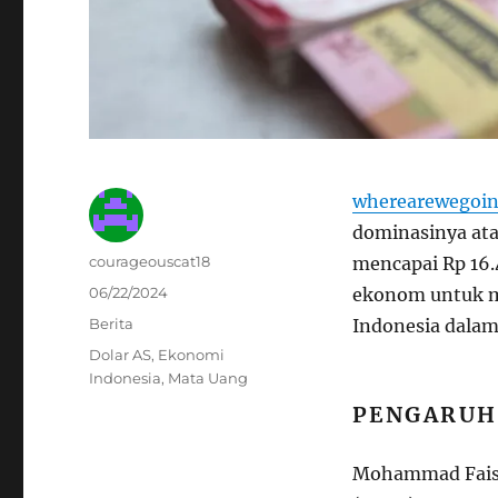
wherearewegoin
dominasinya atas
Author
courageouscat18
mencapai Rp 16.
Posted
06/22/2024
ekonom untuk m
on
Categories
Berita
Indonesia dalam
Tags
Dolar AS
,
Ekonomi
Indonesia
,
Mata Uang
PENGARUH
Mohammad Faisal