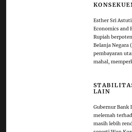
KONSEKUE
Esther Sri Astut
Economics and 
Rupiah berpote
Belanja Negara 
pembayaran utan
mahal, memperkec
STABILIT
LAIN
Gubernur Bank 
melemah terhada
masih lebih ren
seperti Won Kor