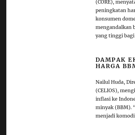
(CORE), menyat
peningkatan har
konsumen domest
mengandalkan ba
yang tinggi bagi
DAMPAK EK
HARGA BB
Nailul Huda, Di
(CELIOS), meng
inflasi ke Indo
minyak (BBM). “
menjadi komodi