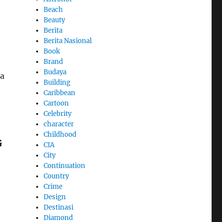
Beach
Beauty
Berita
Berita Nasional
Book
Brand
Budaya
ta
Building
Caribbean
Cartoon
Celebrity
character
Childhood
G
CIA
City
Continuation
Country
Crime
Design
n
Destinasi
Diamond