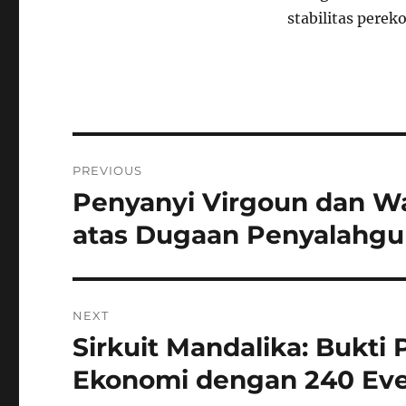
stabilitas perek
Navigasi
PREVIOUS
pos
Penyanyi Virgoun dan Wa
Previous
post:
atas Dugaan Penyalahgu
NEXT
Sirkuit Mandalika: Bukti
Next
post:
Ekonomi dengan 240 Ev