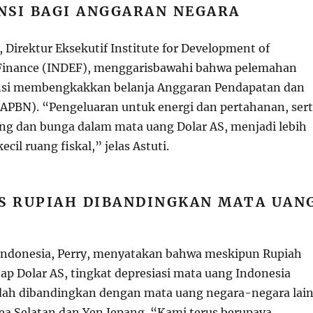
NSI BAGI ANGGARAN NEGARA
i, Direktur Eksekutif Institute for Development of
Finance (INDEF), menggarisbawahi bahwa pelemahan
nsi membengkakkan belanja Anggaran Pendapatan dan
(APBN). “Pengeluaran untuk energi dan pertahanan, ser
g dan bunga dalam mata uang Dolar AS, menjadi lebih
il ruang fiskal,” jelas Astuti.
AS RUPIAH DIBANDINGKAN MATA UAN
Indonesia, Perry, menyatakan bahwa meskipun Rupiah
p Dolar AS, tingkat depresiasi mata uang Indonesia
dah dibandingkan dengan mata uang negara-negara lai
ea Selatan dan Yen Jepang. “Kami terus berupaya