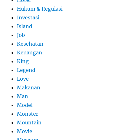
Hotel
Hukum & Regulasi
Investasi
Island
Job
Kesehatan
Keuangan
King
Legend
Love
Makanan
Man
Model
Monster
Mountain
Movie