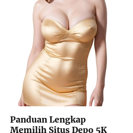
Panduan Lengkap
Memilih Situs Depo 5K