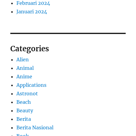
Februari 2024
Januari 2024
Categories
Alien
Animal
Anime
Applications
Astronot
Beach
Beauty
Berita
Berita Nasional