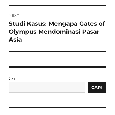
NEXT
Studi Kasus: Mengapa Gates of
Next
post:
Olympus Mendominasi Pasar
Asia
Cari
CARI