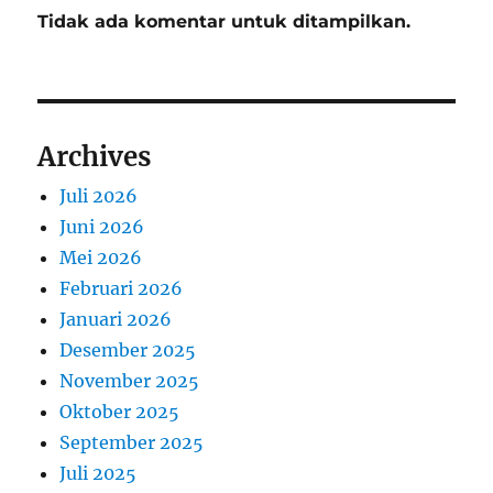
Tidak ada komentar untuk ditampilkan.
Archives
Juli 2026
Juni 2026
Mei 2026
Februari 2026
Januari 2026
Desember 2025
November 2025
Oktober 2025
September 2025
Juli 2025