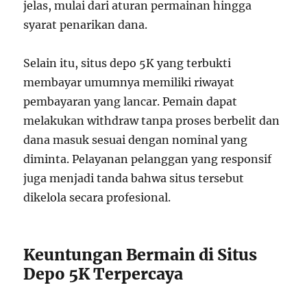
jelas, mulai dari aturan permainan hingga
syarat penarikan dana.
Selain itu, situs depo 5K yang terbukti
membayar umumnya memiliki riwayat
pembayaran yang lancar. Pemain dapat
melakukan withdraw tanpa proses berbelit dan
dana masuk sesuai dengan nominal yang
diminta. Pelayanan pelanggan yang responsif
juga menjadi tanda bahwa situs tersebut
dikelola secara profesional.
Keuntungan Bermain di Situs
Depo 5K Terpercaya