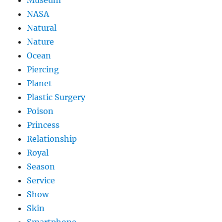
Museum
NASA
Natural
Nature
Ocean
Piercing
Planet
Plastic Surgery
Poison
Princess
Relationship
Royal
Season
Service
Show
Skin