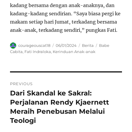
kadang bersama dengan anak-anaknya, dan
kadang-kadang sendirian. “Saya biasa pergi ke
makam setiap hari Jumat, terkadang bersama
anak-anak, terkadang sendiri,” pungkas Fati.
Author
Posted
Categories
Tags
courageouscat18
06/01/2024
Berita
Babe
on
Cabita
,
Fati Indraloka
,
Kerinduan Anak-anak
Navigasi
PREVIOUS
pos
Dari Skandal ke Sakral:
Previous
post:
Perjalanan Rendy Kjaernett
Meraih Penebusan Melalui
Teologi