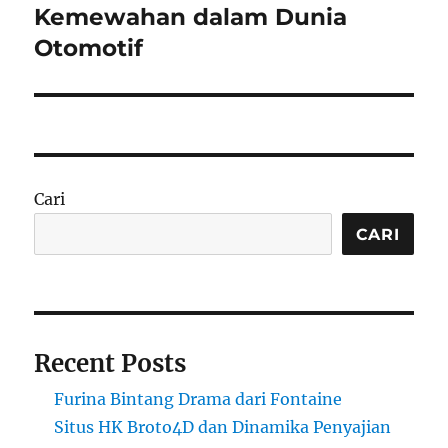
post:
Kemewahan dalam Dunia
Otomotif
Cari
CARI
Recent Posts
Furina Bintang Drama dari Fontaine
Situs HK Broto4D dan Dinamika Penyajian