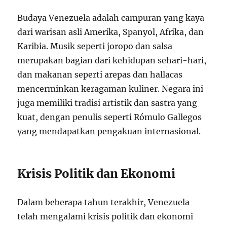
Budaya Venezuela adalah campuran yang kaya
dari warisan asli Amerika, Spanyol, Afrika, dan
Karibia. Musik seperti joropo dan salsa
merupakan bagian dari kehidupan sehari-hari,
dan makanan seperti arepas dan hallacas
mencerminkan keragaman kuliner. Negara ini
juga memiliki tradisi artistik dan sastra yang
kuat, dengan penulis seperti Rómulo Gallegos
yang mendapatkan pengakuan internasional.
Krisis Politik dan Ekonomi
Dalam beberapa tahun terakhir, Venezuela
telah mengalami krisis politik dan ekonomi