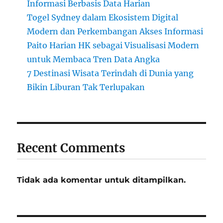
Informasi Berbasis Data Harian
Togel Sydney dalam Ekosistem Digital
Modern dan Perkembangan Akses Informasi
Paito Harian HK sebagai Visualisasi Modern
untuk Membaca Tren Data Angka
7 Destinasi Wisata Terindah di Dunia yang
Bikin Liburan Tak Terlupakan
Recent Comments
Tidak ada komentar untuk ditampilkan.