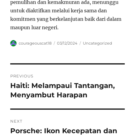
pemulihan dan kemakmuran ada, menunggu
untuk diaktifkan melalui kerja sama dan
komitmen yang berkelanjutan baik dari dalam
maupun luar negeri.
Author
Posted
Categories
courageouscat18
03/12/2024
Uncategorized
on
Navigasi
PREVIOUS
pos
Haiti: Melampaui Tantangan,
Previous
post:
Menyambut Harapan
NEXT
Porsche: Ikon Kecepatan dan
Next