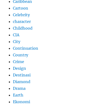
Caribbean
Cartoon
Celebrity
character
Childhood
CIA
City
Continuation
Country
Crime
Design
Destinasi
Diamond
Drama
Earth
Ekonomi