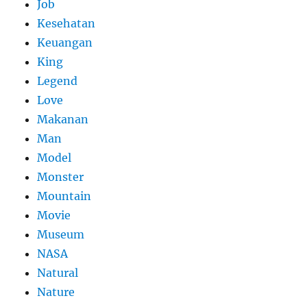
Job
Kesehatan
Keuangan
King
Legend
Love
Makanan
Man
Model
Monster
Mountain
Movie
Museum
NASA
Natural
Nature