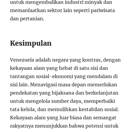
untuk mengembalikan industri minyak dan
memanfaatkan sektor lain seperti pariwisata
dan pertanian.
Kesimpulan
Venezuela adalah negara yang kontras, dengan
kekayaan alam yang hebat di satu sisi dan
tantangan sosial-ekonomi yang mendalam di
sisi lain. Menavigasi masa depan memerlukan
pendekatan yang bijaksana dan berkelanjutan
untuk mengelola sumber daya, memperbaiki
tata kelola, dan memulihkan kestabilan sosial.
Kekayaan alam yang luar biasa dan semangat
rakyatnya menunjukkan bahwa potensi untuk