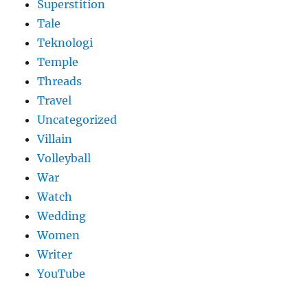
Superstition
Tale
Teknologi
Temple
Threads
Travel
Uncategorized
Villain
Volleyball
War
Watch
Wedding
Women
Writer
YouTube