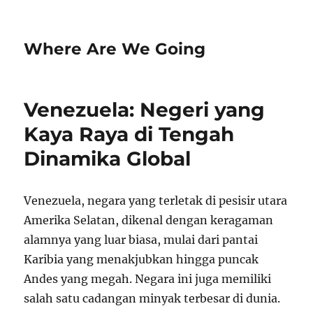
Where Are We Going
Venezuela: Negeri yang
Kaya Raya di Tengah
Dinamika Global
Venezuela, negara yang terletak di pesisir utara
Amerika Selatan, dikenal dengan keragaman
alamnya yang luar biasa, mulai dari pantai
Karibia yang menakjubkan hingga puncak
Andes yang megah. Negara ini juga memiliki
salah satu cadangan minyak terbesar di dunia.