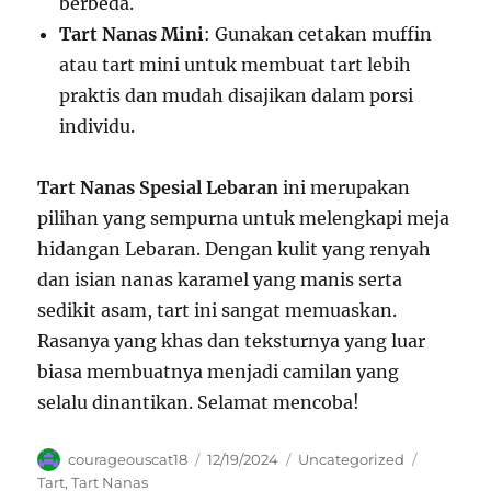
berbeda.
Tart Nanas Mini
: Gunakan cetakan muffin
atau tart mini untuk membuat tart lebih
praktis dan mudah disajikan dalam porsi
individu.
Tart Nanas Spesial Lebaran
ini merupakan
pilihan yang sempurna untuk melengkapi meja
hidangan Lebaran. Dengan kulit yang renyah
dan isian nanas karamel yang manis serta
sedikit asam, tart ini sangat memuaskan.
Rasanya yang khas dan teksturnya yang luar
biasa membuatnya menjadi camilan yang
selalu dinantikan. Selamat mencoba!
Author
Posted
Categories
Tags
courageouscat18
12/19/2024
Uncategorized
on
Tart
,
Tart Nanas