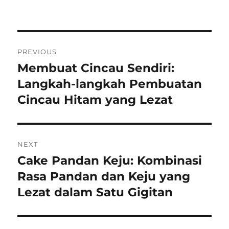
Navigasi
PREVIOUS
pos
Membuat Cincau Sendiri:
Previous
post:
Langkah-langkah Pembuatan
Cincau Hitam yang Lezat
NEXT
Cake Pandan Keju: Kombinasi
Next
post:
Rasa Pandan dan Keju yang
Lezat dalam Satu Gigitan