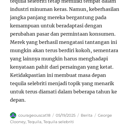
tequila selebriti tetap memiliki tempat dalam
industri minuman keras. Namun, keberhasilan
jangka panjang mereka bergantung pada
kemampuan untuk beradaptasi dengan
perubahan pasar dan permintaan konsumen.
Merek yang berhasil mengatasi tantangan ini
mungkin akan terus berdiri kokoh, sementara
yang lainnya mungkin harus menghadapi
kenyataan pahit dari persaingan yang ketat.
Ketidakpastian ini membuat masa depan
tequila selebriti menjadi topik yang menarik
untuk terus diamati dalam beberapa tahun ke
depan.
Author
Posted
Categories
Tags
courageouscat18
05/19/2025
Berita
George
on
Clooney
,
Tequila
,
Tequila selebriti