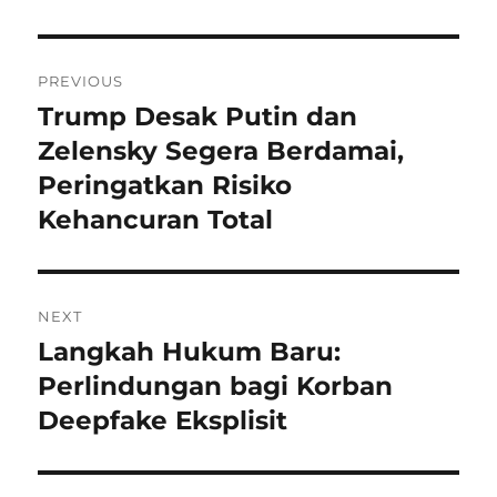
Navigasi
PREVIOUS
pos
Trump Desak Putin dan
Previous
post:
Zelensky Segera Berdamai,
Peringatkan Risiko
Kehancuran Total
NEXT
Langkah Hukum Baru:
Next
post:
Perlindungan bagi Korban
Deepfake Eksplisit