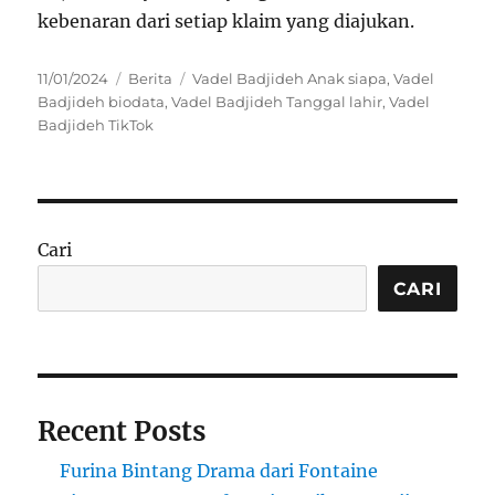
kebenaran dari setiap klaim yang diajukan.
Posted
Categories
Tags
11/01/2024
Berita
Vadel Badjideh Anak siapa
,
Vadel
on
Badjideh biodata
,
Vadel Badjideh Tanggal lahir
,
Vadel
Badjideh TikTok
Cari
CARI
Recent Posts
Furina Bintang Drama dari Fontaine