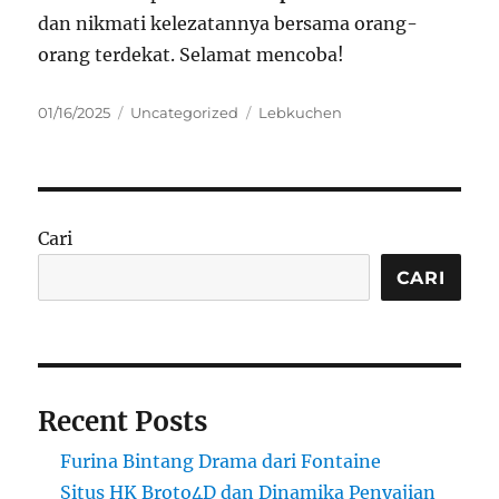
dan nikmati kelezatannya bersama orang-
orang terdekat. Selamat mencoba!
Posted
Categories
Tags
01/16/2025
Uncategorized
Lebkuchen
on
Cari
CARI
Recent Posts
Furina Bintang Drama dari Fontaine
Situs HK Broto4D dan Dinamika Penyajian