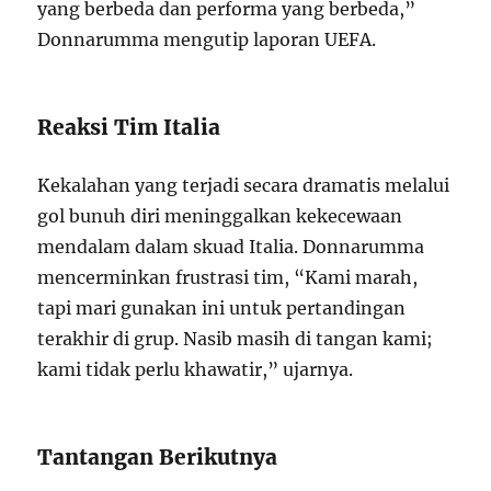
yang berbeda dan performa yang berbeda,”
Donnarumma mengutip laporan UEFA.
Reaksi Tim Italia
Kekalahan yang terjadi secara dramatis melalui
gol bunuh diri meninggalkan kekecewaan
mendalam dalam skuad Italia. Donnarumma
mencerminkan frustrasi tim, “Kami marah,
tapi mari gunakan ini untuk pertandingan
terakhir di grup. Nasib masih di tangan kami;
kami tidak perlu khawatir,” ujarnya.
Tantangan Berikutnya