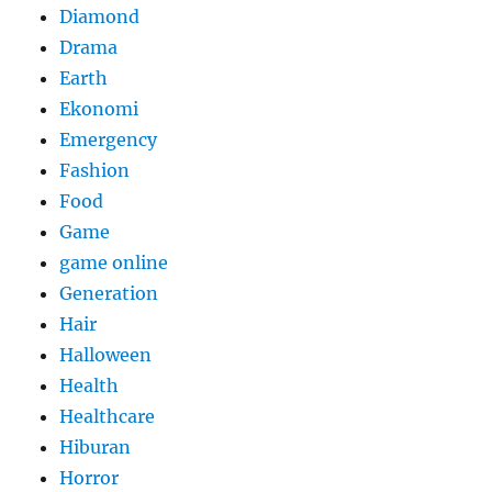
Diamond
Drama
Earth
Ekonomi
Emergency
Fashion
Food
Game
game online
Generation
Hair
Halloween
Health
Healthcare
Hiburan
Horror