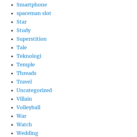
Smartphone
spaceman slot
Star
Study
Superstition
Tale
Teknologi
Temple
Threads
Travel
Uncategorized
Villain
Volleyball
War
Watch
Wedding