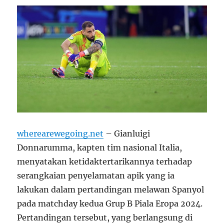
wherearewegoing.net
– Gianluigi
Donnarumma, kapten tim nasional Italia,
menyatakan ketidaktertarikannya terhadap
serangkaian penyelamatan apik yang ia
lakukan dalam pertandingan melawan Spanyol
pada matchday kedua Grup B Piala Eropa 2024.
Pertandingan tersebut, yang berlangsung di