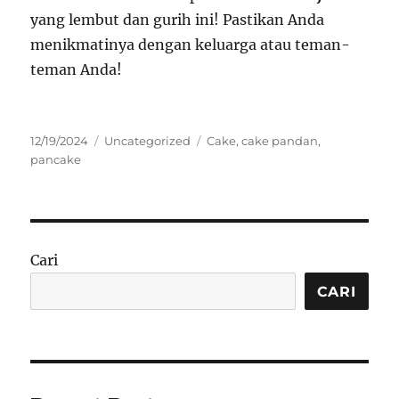
yang lembut dan gurih ini! Pastikan Anda
menikmatinya dengan keluarga atau teman-
teman Anda!
Posted
Categories
Tags
12/19/2024
Uncategorized
Cake
,
cake pandan
,
on
pancake
Cari
CARI