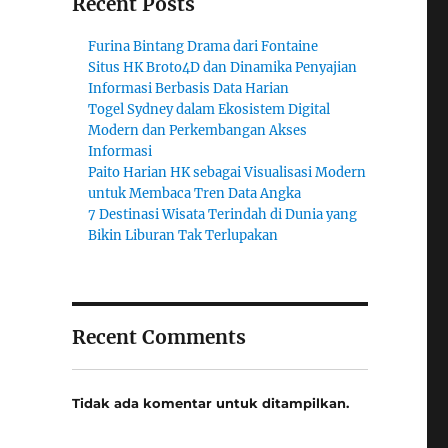
Recent Posts
Furina Bintang Drama dari Fontaine
Situs HK Broto4D dan Dinamika Penyajian
Informasi Berbasis Data Harian
Togel Sydney dalam Ekosistem Digital
Modern dan Perkembangan Akses
Informasi
Paito Harian HK sebagai Visualisasi Modern
untuk Membaca Tren Data Angka
7 Destinasi Wisata Terindah di Dunia yang
Bikin Liburan Tak Terlupakan
Recent Comments
Tidak ada komentar untuk ditampilkan.