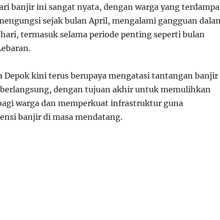
ari banjir ini sangat nyata, dengan warga yang terdamp
 mengungsi sejak bulan April, mengalami gangguan dala
-hari, termasuk selama periode penting seperti bulan
ebaran.
 Depok kini terus berupaya mengatasi tantangan banjir
 berlangsung, dengan tujuan akhir untuk memulihkan
bagi warga dan memperkuat infrastruktur guna
nsi banjir di masa mendatang.