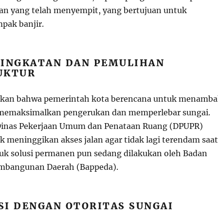
an yang telah menyempit, yang bertujuan untuk
pak banjir.
NINGKATAN DAN PEMULIHAN
UKTUR
skan bahwa pemerintah kota berencana untuk menamb
a memaksimalkan pengerukan dan memperlebar sungai.
 Dinas Pekerjaan Umum dan Penataan Ruang (DPUPR)
k meninggikan akses jalan agar tidak lagi terendam saat
ntuk solusi permanen pun sedang dilakukan oleh Badan
mbangunan Daerah (Bappeda).
SI DENGAN OTORITAS SUNGAI