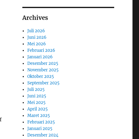
Archives
Juli 2026
Juni 2026
Mei 2026
Februari 2026
Januari 2026
Desember 2025
November 2025
Oktober 2025
September 2025
Juli 2025
Juni 2025
Mei 2025
April 2025
Maret 2025
f
Februari 2025
Januari 2025
Desember 2024