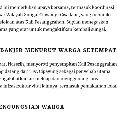
si ini memerlukan upaya bersama, termasuk koordinasi
sar Wilayah Sungai Ciliwung-Cisadane, yang memiliki
lolaan atas Kali Pesanggrahan. Supian menegaskan
sama yang erat untuk mengaktifkan kembali sungai.
 BANJIR MENURUT WARGA SETEMPAT
at, Naserih, menyoroti penyempitan Kali Pesanggrahan
g datang dari TPA Cipayung sebagai penyebab utama
 mengakibatkan air meluap dan menggenangi area
 infrastruktur vital lainnya, termasuk pemakaman lokal
PENGUNGSIAN WARGA