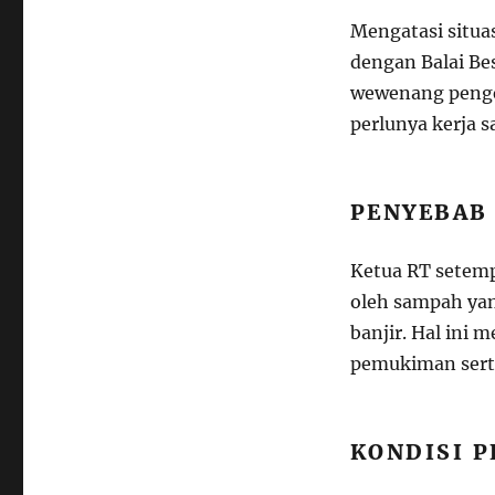
Mengatasi situa
dengan Balai Be
wewenang penge
perlunya kerja 
PENYEBAB
Ketua RT setemp
oleh sampah yan
banjir. Hal ini
pemukiman serta
KONDISI 