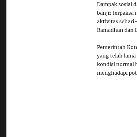
Dampak sosial d
banjir terpaksa
aktivitas sehari
Ramadhan dan L
Pemerintah Kota
yang telah lama
kondisi normal 
menghadapi pote