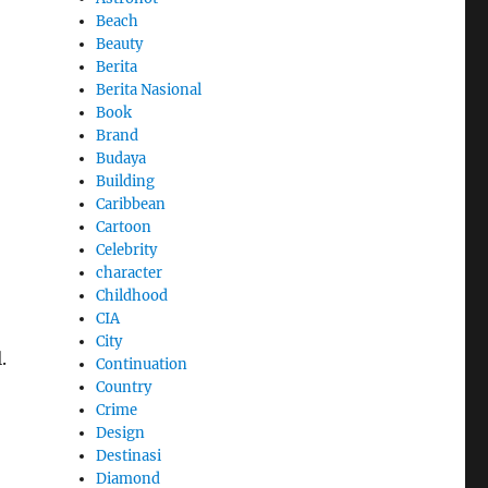
Beach
Beauty
Berita
Berita Nasional
Book
Brand
Budaya
Building
Caribbean
Cartoon
Celebrity
character
Childhood
CIA
City
.
Continuation
Country
Crime
Design
Destinasi
Diamond