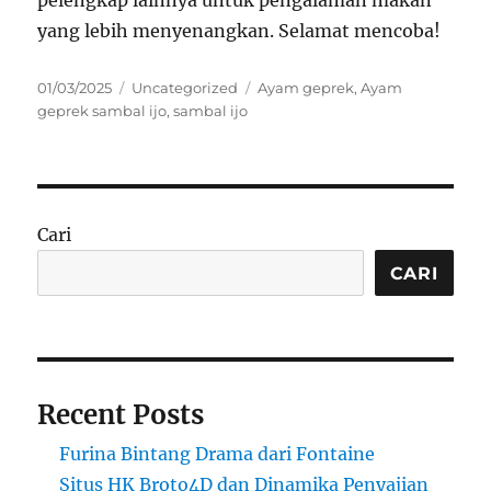
pelengkap lainnya untuk pengalaman makan
yang lebih menyenangkan. Selamat mencoba!
Posted
Categories
Tags
01/03/2025
Uncategorized
Ayam geprek
,
Ayam
on
geprek sambal ijo
,
sambal ijo
Cari
CARI
Recent Posts
Furina Bintang Drama dari Fontaine
Situs HK Broto4D dan Dinamika Penyajian