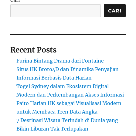
Cari
CARI
Recent Posts
Furina Bintang Drama dari Fontaine
Situs HK Broto4D dan Dinamika Penyajian
Informasi Berbasis Data Harian
Togel Sydney dalam Ekosistem Digital
Modern dan Perkembangan Akses Informasi
Paito Harian HK sebagai Visualisasi Modern
untuk Membaca Tren Data Angka
7 Destinasi Wisata Terindah di Dunia yang
Bikin Liburan Tak Terlupakan