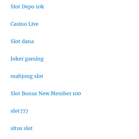
Slot Depo 10k
Casino Live
Slot dana
Joker gaming
mahjong slot
Slot Bonus New Member 100
slot777
situs slot