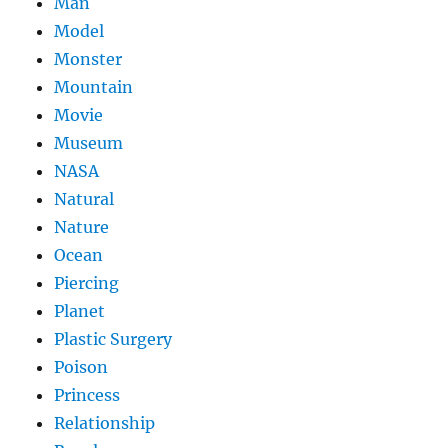
Man
Model
Monster
Mountain
Movie
Museum
NASA
Natural
Nature
Ocean
Piercing
Planet
Plastic Surgery
Poison
Princess
Relationship