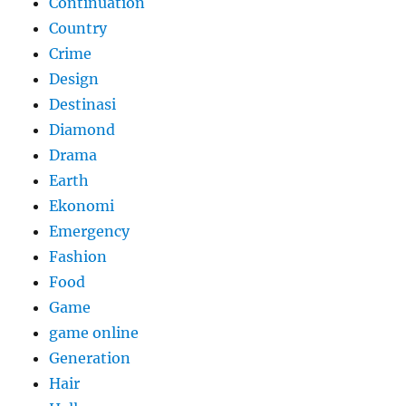
Continuation
Country
Crime
Design
Destinasi
Diamond
Drama
Earth
Ekonomi
Emergency
Fashion
Food
Game
game online
Generation
Hair