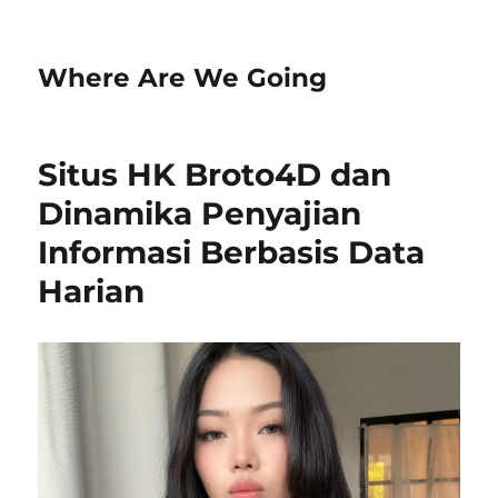
Where Are We Going
Situs HK Broto4D dan
Dinamika Penyajian
Informasi Berbasis Data
Harian