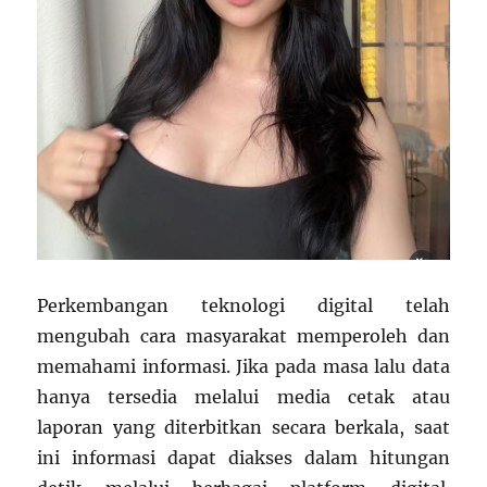
Perkembangan teknologi digital telah
mengubah cara masyarakat memperoleh dan
memahami informasi. Jika pada masa lalu data
hanya tersedia melalui media cetak atau
laporan yang diterbitkan secara berkala, saat
ini informasi dapat diakses dalam hitungan