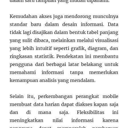
dalam satu tampilan yang mudah dipahami.
Kemudahan akses juga mendorong munculnya
standar baru dalam desain informasi. Data
tidak lagi disajikan dalam bentuk tabel panjang
yang sulit dibaca, melainkan melalui visualisasi
yang lebih intuitif seperti grafik, diagram, dan
ringkasan statistik. Pendekatan ini membantu
pengguna dari berbagai latar belakang untuk
memahami informasi tanpa memerlukan
kemampuan analisis yang mendalam.
Selain itu, perkembangan perangkat mobile
membuat data harian dapat diakses kapan saja
dan di mana saja. Fleksibilitas ini
meningkatkan nilai informasi karena