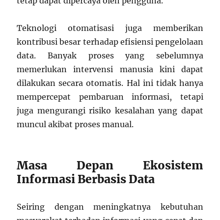
tetap dapat dipercaya oleh pengguna.
Teknologi otomatisasi juga memberikan
kontribusi besar terhadap efisiensi pengelolaan
data. Banyak proses yang sebelumnya
memerlukan intervensi manusia kini dapat
dilakukan secara otomatis. Hal ini tidak hanya
mempercepat pembaruan informasi, tetapi
juga mengurangi risiko kesalahan yang dapat
muncul akibat proses manual.
Masa Depan Ekosistem
Informasi Berbasis Data
Seiring dengan meningkatnya kebutuhan