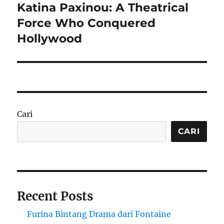
Katina Paxinou: A Theatrical
Next
post:
Force Who Conquered
Hollywood
Cari
CARI
Recent Posts
Furina Bintang Drama dari Fontaine