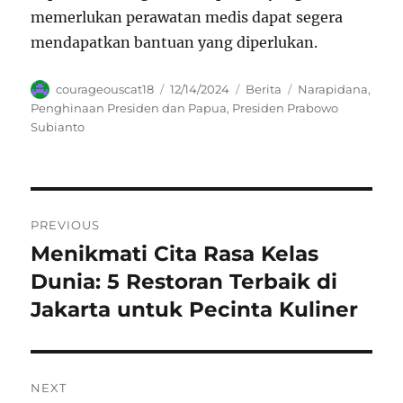
memerlukan perawatan medis dapat segera
mendapatkan bantuan yang diperlukan.
Author
Posted
Categories
Tags
courageouscat18
12/14/2024
Berita
Narapidana
,
on
Penghinaan Presiden dan Papua
,
Presiden Prabowo
Subianto
Navigasi
PREVIOUS
pos
Menikmati Cita Rasa Kelas
Previous
post:
Dunia: 5 Restoran Terbaik di
Jakarta untuk Pecinta Kuliner
NEXT