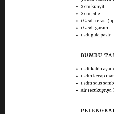
2 cm kunyit
2 cm jahe
1/2 sdt terasi (
1/2 sdt garam
1 sdt gula pasir
BUMBU TA
1 sdt kaldu ayam
1 sdm kecap man
1 sdm saus samb
Air secukupnya 
PELENGKA