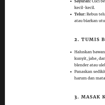
Sayuran:
Cuci be
kecil-kecil.
Telur:
Rebus tel
atau biarkan utu
2.
TUMIS 
Haluskan bawang
kunyit, jahe, d
blender atau ule
Panaskan sediki
harum dan matan
3.
MASAK 