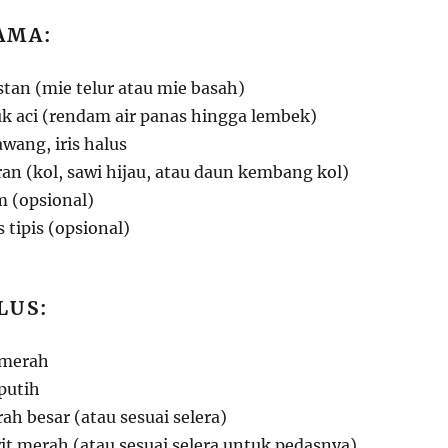
AMA:
tan (mie telur atau mie basah)
k aci (rendam air panas hingga lembek)
wang, iris halus
an (kol, sawi hijau, atau daun kembang kol)
am (opsional)
s tipis (opsional)
LUS:
 merah
putih
ah besar (atau sesuai selera)
it merah (atau sesuai selera untuk pedasnya)