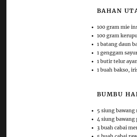
BAHAN UT
100 gram mie ins
100 gram kerupu
1 batang daun ba
1 genggam sayur
1 butir telur ay
1 buah bakso, iri
BUMBU HA
5 siung bawang
4 siung bawang 
3 buah cabai mer
5 buah cabai raw