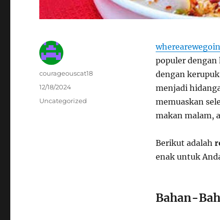
wherearewegoin
populer dengan 
Author
courageouscat18
dengan kerupuk
Posted
12/18/2024
menjadi hidang
on
Categories
Uncategorized
memuaskan seler
makan malam, a
Berikut adalah
r
enak untuk Anda
Bahan-Bah