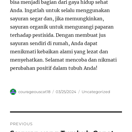
bisa menjadi bagian dari gaya hidup sehat
Anda. Ingatlah untuk selalu menggunakan
sayuran segar dan, jika memungkinkan,
sayuran organik untuk mengurangi paparan
terhadap pestisida. Dengan membuat jus
sayuran sendiri di rumah, Anda dapat
menikmati kebaikan alami yang lezat dan
menyehatkan. Selamat mencoba dan nikmati
perubahan positif dalam tubuh Anda!
Author
Posted
Categories
courageouscat18
03/25/2024
Uncategorized
on
Navigasi
PREVIOUS
pos