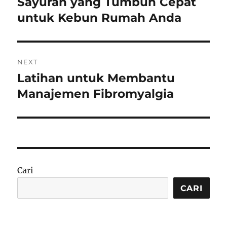
Sayuran yang Tumbuh Cepat
Previous
post:
untuk Kebun Rumah Anda
NEXT
Latihan untuk Membantu
Next
post:
Manajemen Fibromyalgia
Cari
CARI