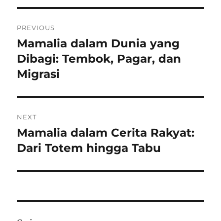
Navigasi
PREVIOUS
pos
Mamalia dalam Dunia yang
Previous
post:
Dibagi: Tembok, Pagar, dan
Migrasi
NEXT
Mamalia dalam Cerita Rakyat:
Next
post:
Dari Totem hingga Tabu