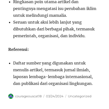
Ringkasan poin utama artikel dan
pentingnya mengatasi isu perubahan iklim
untuk melindungi mamalia.
Seruan untuk aksi lebih lanjut yang
dibutuhkan dari berbagai pihak, termasuk
pemerintah, organisasi, dan individu.
Referensi:
Daftar sumber yang digunakan untuk
menulis artikel, termasuk jurnal ilmiah,
laporan lembaga-lembaga internasional,
dan publikasi dari organisasi lingkungan.
Author
Posted
Categories
courageouscat18
03/24/2024
Uncategorized
on