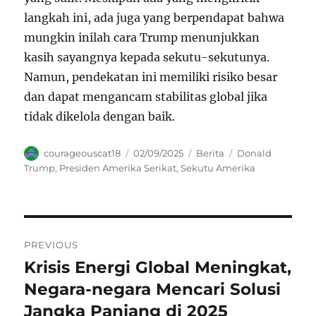
langkah ini, ada juga yang berpendapat bahwa
mungkin inilah cara Trump menunjukkan
kasih sayangnya kepada sekutu-sekutunya.
Namun, pendekatan ini memiliki risiko besar
dan dapat mengancam stabilitas global jika
tidak dikelola dengan baik.
Author
Posted
Categories
Tags
courageouscat18
02/09/2025
Berita
Donald
on
Trump
,
Presiden Amerika Serikat
,
Sekutu Amerika
Navigasi
PREVIOUS
pos
Krisis Energi Global Meningkat,
Previous
post:
Negara-negara Mencari Solusi
Jangka Panjang di 2025