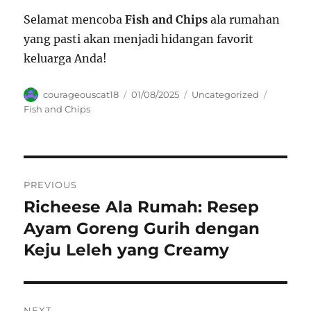
Selamat mencoba
Fish and Chips
ala rumahan
yang pasti akan menjadi hidangan favorit
keluarga Anda!
Author
Posted
Categories
Tags
courageouscat18
01/08/2025
Uncategorized
on
Fish and Chips
Navigasi
PREVIOUS
pos
Richeese Ala Rumah: Resep
Previous
post:
Ayam Goreng Gurih dengan
Keju Leleh yang Creamy
NEXT