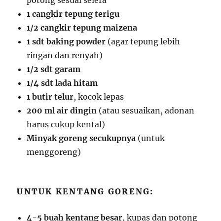
potong sesuai selera
1 cangkir tepung terigu
1/2 cangkir tepung maizena
1 sdt baking powder
(agar tepung lebih
ringan dan renyah)
1/2 sdt garam
1/4 sdt lada hitam
1 butir telur
, kocok lepas
200 ml air dingin
(atau sesuaikan, adonan
harus cukup kental)
Minyak goreng secukupnya
(untuk
menggoreng)
UNTUK KENTANG GORENG:
4-5 buah kentang besar
, kupas dan potong