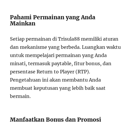
Pahami Permainan yang Anda
Mainkan
Setiap permainan di Trisula88 memiliki aturan
dan mekanisme yang berbeda. Luangkan waktu
untuk mempelajari permainan yang Anda
minati, termasuk paytable, fitur bonus, dan
persentase Return to Player (RTP).
Pengetahuan ini akan membantu Anda
membuat keputusan yang lebih baik saat
bermain.
Manfaatkan Bonus dan Promosi