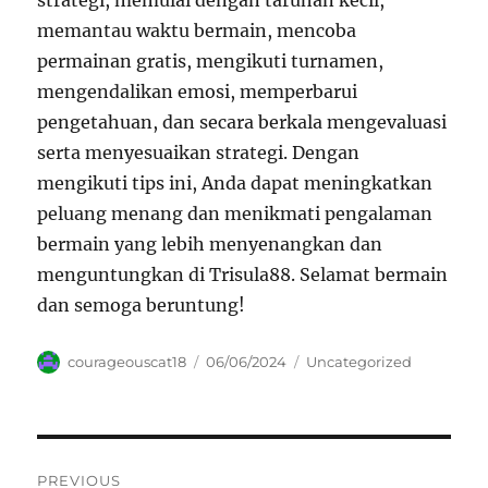
strategi, memulai dengan taruhan kecil,
memantau waktu bermain, mencoba
permainan gratis, mengikuti turnamen,
mengendalikan emosi, memperbarui
pengetahuan, dan secara berkala mengevaluasi
serta menyesuaikan strategi. Dengan
mengikuti tips ini, Anda dapat meningkatkan
peluang menang dan menikmati pengalaman
bermain yang lebih menyenangkan dan
menguntungkan di Trisula88. Selamat bermain
dan semoga beruntung!
Author
Posted
Categories
courageouscat18
06/06/2024
Uncategorized
on
Navigasi
PREVIOUS