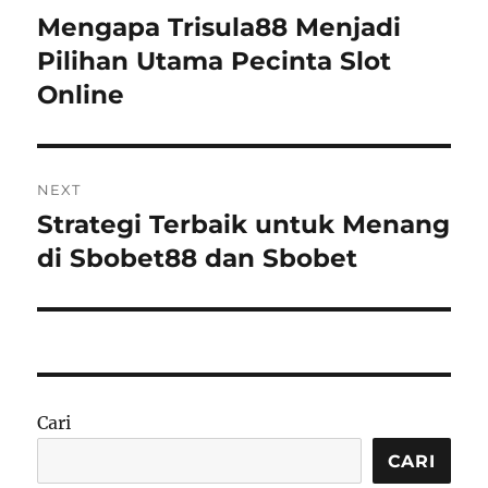
pos
Mengapa Trisula88 Menjadi
Previous
post:
Pilihan Utama Pecinta Slot
Online
NEXT
Strategi Terbaik untuk Menang
Next
post:
di Sbobet88 dan Sbobet
Cari
CARI