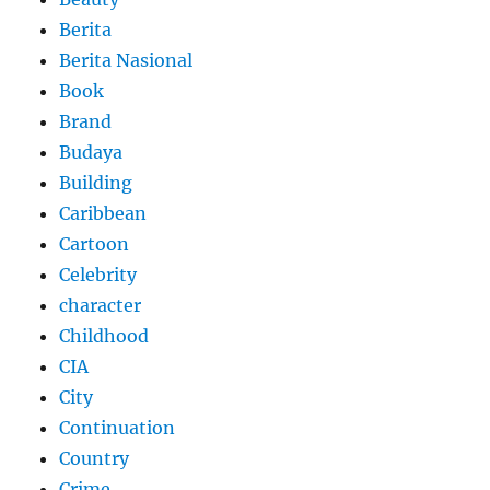
Berita
Berita Nasional
Book
Brand
Budaya
Building
Caribbean
Cartoon
Celebrity
character
Childhood
CIA
City
Continuation
Country
Crime