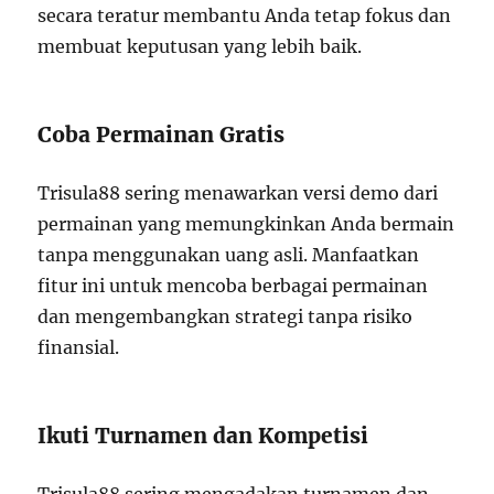
secara teratur membantu Anda tetap fokus dan
membuat keputusan yang lebih baik.
Coba Permainan Gratis
Trisula88 sering menawarkan versi demo dari
permainan yang memungkinkan Anda bermain
tanpa menggunakan uang asli. Manfaatkan
fitur ini untuk mencoba berbagai permainan
dan mengembangkan strategi tanpa risiko
finansial.
Ikuti Turnamen dan Kompetisi