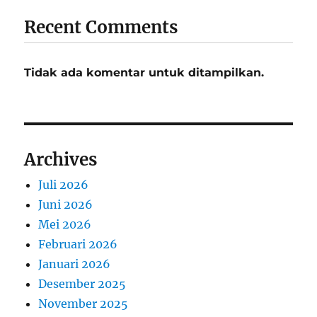
Recent Comments
Tidak ada komentar untuk ditampilkan.
Archives
Juli 2026
Juni 2026
Mei 2026
Februari 2026
Januari 2026
Desember 2025
November 2025