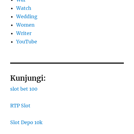
Watch
Wedding
Women
Writer
YouTube
Kunjungi:
slot bet 100
RTP Slot
Slot Depo 10k