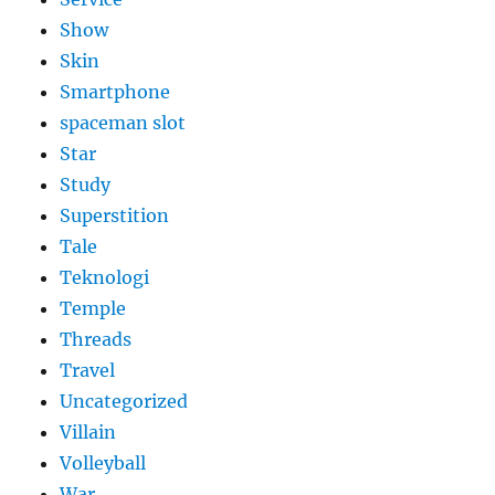
Show
Skin
Smartphone
spaceman slot
Star
Study
Superstition
Tale
Teknologi
Temple
Threads
Travel
Uncategorized
Villain
Volleyball
War