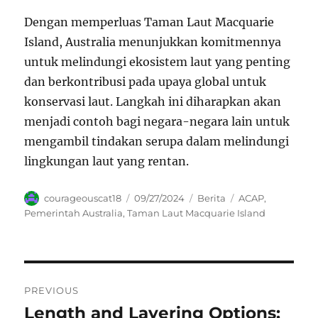
Dengan memperluas Taman Laut Macquarie
Island, Australia menunjukkan komitmennya
untuk melindungi ekosistem laut yang penting
dan berkontribusi pada upaya global untuk
konservasi laut. Langkah ini diharapkan akan
menjadi contoh bagi negara-negara lain untuk
mengambil tindakan serupa dalam melindungi
lingkungan laut yang rentan.
Author
Posted
Categories
Tags
courageouscat18
09/27/2024
Berita
ACAP
,
on
Pemerintah Australia
,
Taman Laut Macquarie Island
Navigasi
PREVIOUS
pos
Length and Layering Options:
Previous