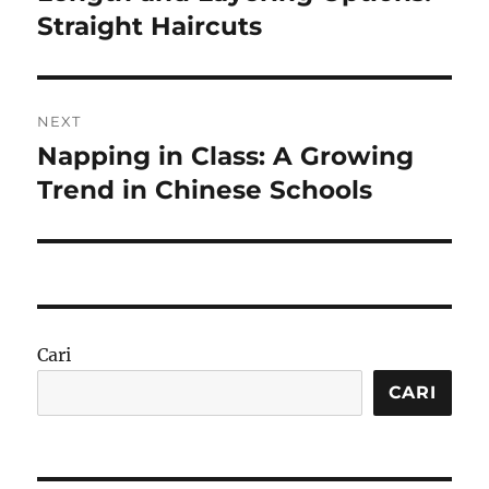
post:
Straight Haircuts
NEXT
Napping in Class: A Growing
Next
post:
Trend in Chinese Schools
Cari
CARI