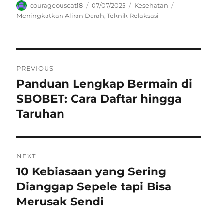
Author
Posted
Categories
Tags
courageouscat18
07/07/2025
Kesehatan
on
Meningkatkan Aliran Darah
,
Teknik Relaksasi
Navigasi
PREVIOUS
pos
Panduan Lengkap Bermain di
Previous
post:
SBOBET: Cara Daftar hingga
Taruhan
NEXT
10 Kebiasaan yang Sering
Next
post:
Dianggap Sepele tapi Bisa
Merusak Sendi