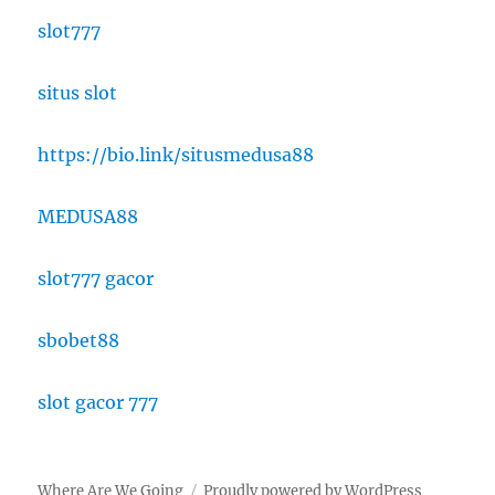
slot777
situs slot
https://bio.link/situsmedusa88
MEDUSA88
slot777 gacor
sbobet88
slot gacor 777
Where Are We Going
Proudly powered by WordPress