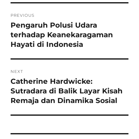
Navigasi
PREVIOUS
pos
Pengaruh Polusi Udara
Previous
post:
terhadap Keanekaragaman
Hayati di Indonesia
NEXT
Catherine Hardwicke:
Next
post:
Sutradara di Balik Layar Kisah
Remaja dan Dinamika Sosial