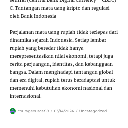
sentral (Central Bank Digital Currency – CBDC)
C. Tantangan mata uang kripto dan regulasi
oleh Bank Indonesia
Perjalanan mata uang rupiah tidak terlepas dari
dinamika sejarah Indonesia. Setiap lembar
rupiah yang beredar tidak hanya
merepresentasikan nilai ekonomi, tetapi juga
cerita perjuangan, identitas, dan kebanggaan
bangsa. Dalam menghadapi tantangan global
dan era digital, rupiah terus beradaptasi untuk
memenuhi kebutuhan ekonomi nasional dan
internasional.
Author
Posted
Categories
courageouscat18
03/14/2024
Uncategorized
on