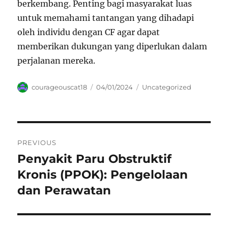
berkembang. Penting bagi masyarakat luas
untuk memahami tantangan yang dihadapi
oleh individu dengan CF agar dapat
memberikan dukungan yang diperlukan dalam
perjalanan mereka.
Author
Posted
Categories
courageouscat18
04/01/2024
Uncategorized
on
Navigasi
PREVIOUS
pos
Penyakit Paru Obstruktif
Previous
post:
Kronis (PPOK): Pengelolaan
dan Perawatan