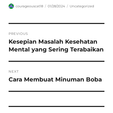
Author
Posted
Categories
courageouscat18
01/28/2024
Uncategorized
on
Navigasi
PREVIOUS
pos
Kesepian Masalah Kesehatan
Previous
post:
Mental yang Sering Terabaikan
NEXT
Cara Membuat Minuman Boba
Next
post: