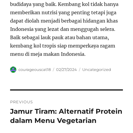
budidaya yang baik. Kembang kol tidak hanya
memberikan nutrisi yang penting tetapi juga
dapat diolah menjadi berbagai hidangan khas
Indonesia yang lezat dan menggugah selera.
Baik sebagai lauk pauk atau bahan utama,
kembang kol tropis siap memperkaya ragam
menu di meja makan Indonesia.
Author
Posted
Categories
courageouscat18
02/27/2024
Uncategorized
on
Navigasi
PREVIOUS
pos
Jamur Tiram: Alternatif Protein
Previous
post:
dalam Menu Vegetarian