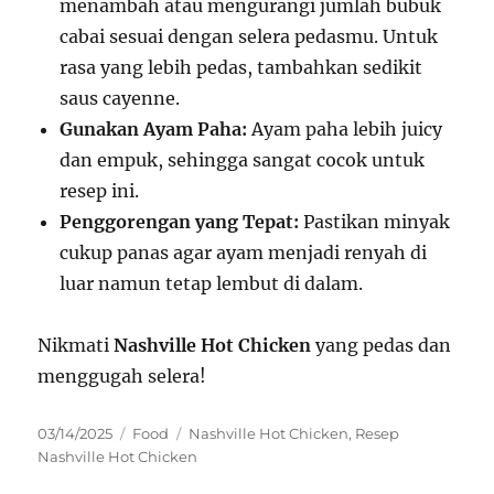
menambah atau mengurangi jumlah bubuk
cabai sesuai dengan selera pedasmu. Untuk
rasa yang lebih pedas, tambahkan sedikit
saus cayenne.
Gunakan Ayam Paha:
Ayam paha lebih juicy
dan empuk, sehingga sangat cocok untuk
resep ini.
Penggorengan yang Tepat:
Pastikan minyak
cukup panas agar ayam menjadi renyah di
luar namun tetap lembut di dalam.
Nikmati
Nashville Hot Chicken
yang pedas dan
menggugah selera!
Posted
Categories
Tags
03/14/2025
Food
Nashville Hot Chicken
,
Resep
on
Nashville Hot Chicken