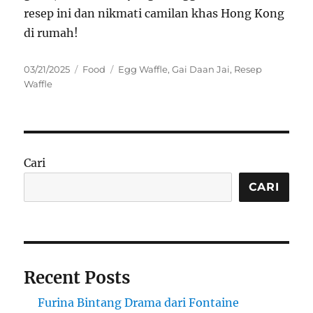
resep ini dan nikmati camilan khas Hong Kong
di rumah!
Posted
Categories
Tags
03/21/2025
Food
Egg Waffle
,
Gai Daan Jai
,
Resep
on
Waffle
Cari
CARI
Recent Posts
Furina Bintang Drama dari Fontaine