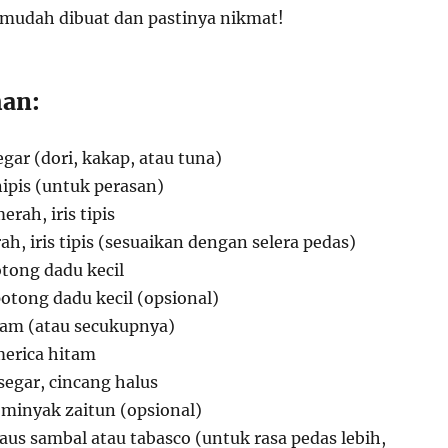
mudah dibuat dan pastinya nikmat!
an:
gar (dori, kakap, atau tuna)
nipis (untuk perasan)
rah, iris tipis
ah, iris tipis (sesuaikan dengan selera pedas)
otong dadu kecil
otong dadu kecil (opsional)
ram (atau secukupnya)
merica hitam
egar, cincang halus
minyak zaitun (opsional)
aus sambal atau tabasco (untuk rasa pedas lebih,