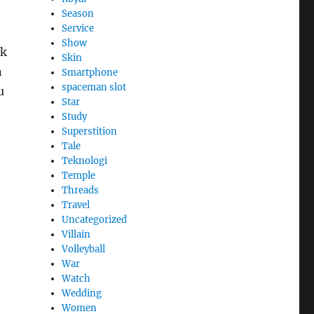
Season
Service
Show
uk
Skin
n
Smartphone
spaceman slot
u
Star
Study
Superstition
Tale
Teknologi
Temple
Threads
Travel
Uncategorized
Villain
Volleyball
War
Watch
Wedding
Women