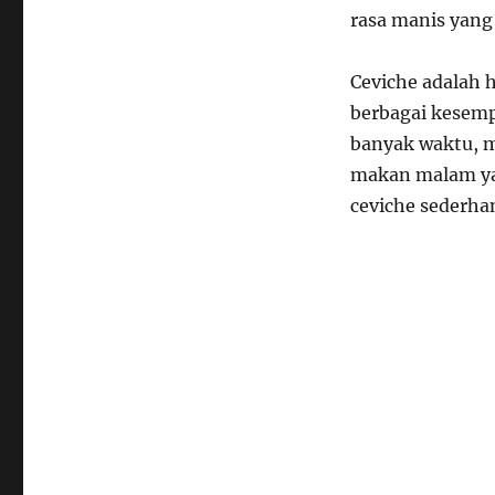
rasa manis yan
Ceviche adalah 
berbagai kesemp
banyak waktu, m
makan malam ya
ceviche sederhan