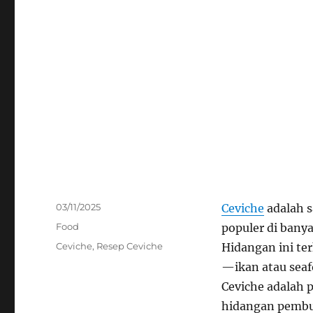
Posted
03/11/2025
Ceviche
adalah s
on
Categories
Food
populer di banya
Tags
Ceviche
,
Resep Ceviche
Hidangan ini te
—ikan atau sea
Ceviche adalah 
hidangan pembuk